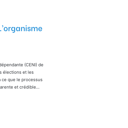
L’organisme
ndépendante (CENI) de
 élections et les
à ce que le processus
parente et crédible…