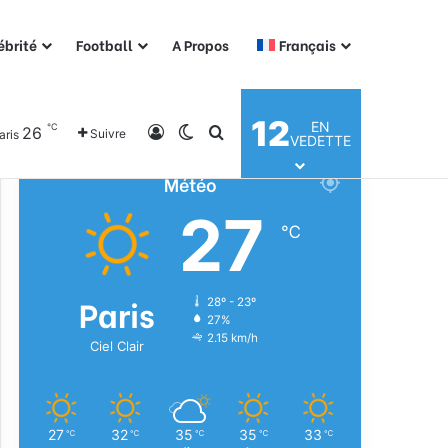
ébrité
Football
A Propos
Français
12
EN
℃
Connexion
Switch skin
Rechercher
26
Suivre
aris
VEDETTE
Météo
27
℃
Paris
28º - 23º
27%
2.15 km/h
Ciel Clair
27
32
35
35
33
℃
℃
℃
℃
℃