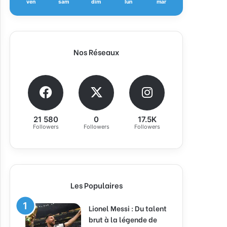
ven
sam
dim
lun
mar
Nos Réseaux
21 580
0
17.5K
Followers
Followers
Followers
Les Populaires
Lionel Messi : Du talent
brut à la légende de