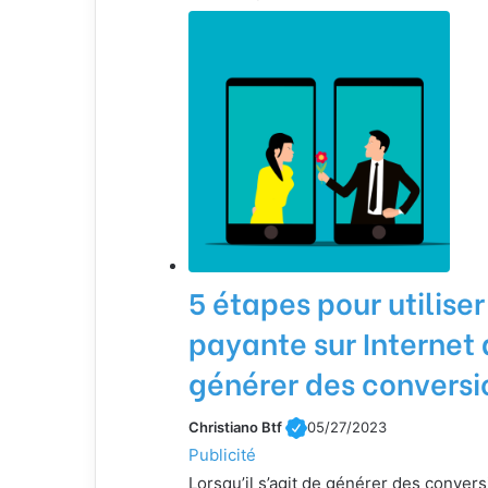
5 étapes pour utiliser
payante sur Internet 
générer des conversi
Christiano Btf
05/27/2023
Publicité
Lorsqu’il s’agit de générer des conversi