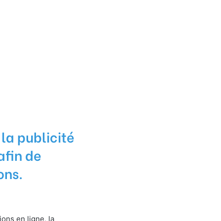
 la publicité
afin de
ons.
ons en ligne, la