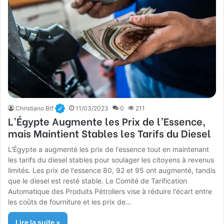
Christiano Btf
11/03/2023
0
211
L’Égypte Augmente les Prix de l’Essence,
mais Maintient Stables les Tarifs du Diesel
L'Égypte a augmenté les prix de l'essence tout en maintenant
les tarifs du diesel stables pour soulager les citoyens à revenus
limités. Les prix de l'essence 80, 92 et 95 ont augmenté, tandis
que le diesel est resté stable. Le Comité de Tarification
Automatique des Produits Pétroliers vise à réduire l'écart entre
les coûts de fourniture et les prix de…
Lire la suite »