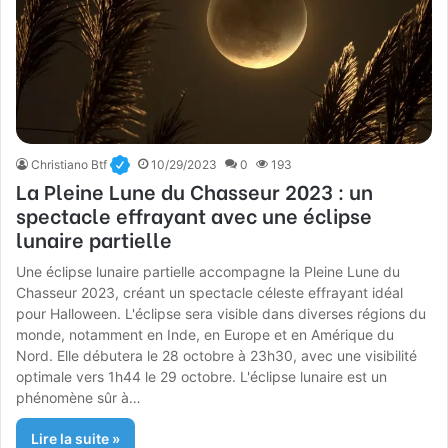
Christiano Btf
10/29/2023
0
193
La Pleine Lune du Chasseur 2023 : un
spectacle effrayant avec une éclipse
lunaire partielle
Une éclipse lunaire partielle accompagne la Pleine Lune du
Chasseur 2023, créant un spectacle céleste effrayant idéal
pour Halloween. L'éclipse sera visible dans diverses régions du
monde, notamment en Inde, en Europe et en Amérique du
Nord. Elle débutera le 28 octobre à 23h30, avec une visibilité
optimale vers 1h44 le 29 octobre. L'éclipse lunaire est un
phénomène sûr à…
Lire la suite »