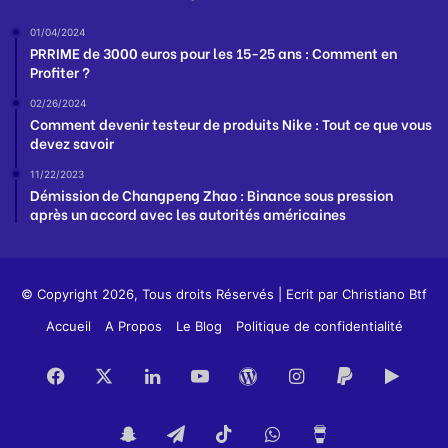
01/04/2024
PRRIME de 3000 euros pour les 15-25 ans : Comment en
Profiter ?
02/26/2024
Comment devenir testeur de produits Nike : Tout ce que vous
devez savoir
11/22/2023
Démission de Changpeng Zhao : Binance sous pression
après un accord avec les autorités américaines
© Copyright 2026, Tous droits Réservés | Ecrit par
Christiano Btf
Accueil
A Propos
Le Blog
Politique de confidentialité
Facebook
X
Linkedin
YouTube
WordPress
Instagram
PayPal
Goog
Play
Snapchat
Telegram
TikTok
WhatsApp
Buy