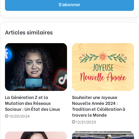
r
e
z
v
Articles similaires
o
t
r
e
a
d
r
e
s
s
La Génération Z et la
Souhaiter une Joyeuse
e
Mutation des Réseaux
Nouvelle Année 2024 :
E
Sociaux : Un État des Lieux
Tradition et Célébration à
m
travers le Monde
a
10/20/2024
12/31/2023
i
l