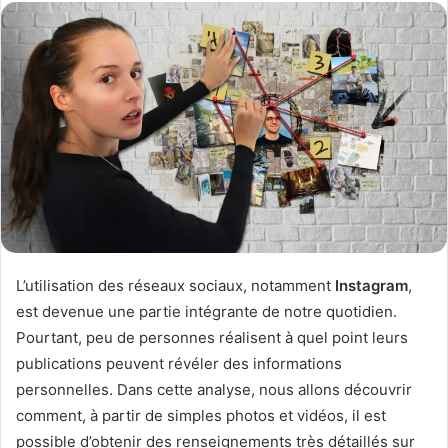
l
o
o
y
w
e
o
r
n
u
X
n
c
o
u
r
r
i
L’utilisation des réseaux sociaux, notamment
Instagram
,
e
est devenue une partie intégrante de notre quotidien.
l
Pourtant, peu de personnes réalisent à quel point leurs
publications peuvent révéler des informations
personnelles. Dans cette analyse, nous allons découvrir
comment, à partir de simples photos et vidéos, il est
possible d’obtenir des renseignements très détaillés sur