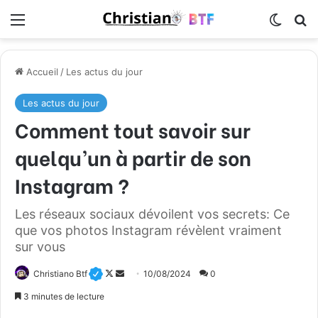
Menu
Switch
R
Accueil
/
Les actus du jour
Les actus du jour
Comment tout savoir sur
quelqu’un à partir de son
Instagram ?
Les réseaux sociaux dévoilent vos secrets: Ce
que vos photos Instagram révèlent vraiment
sur vous
Christiano Btf
F
E
10/08/2024
0
o
n
3 minutes de lecture
l
v