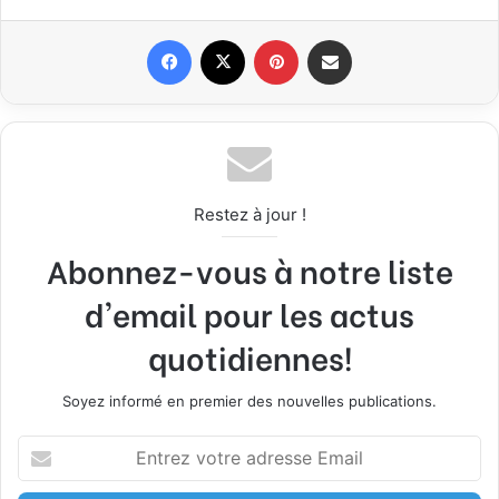
Facebook
X
Pinterest
Partager par email
Restez à jour !
Abonnez-vous à notre liste
d'email pour les actus
quotidiennes!
Soyez informé en premier des nouvelles publications.
E
n
t