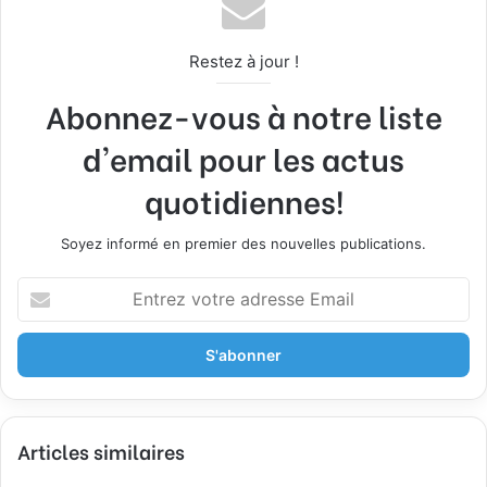
Restez à jour !
Abonnez-vous à notre liste
d'email pour les actus
quotidiennes!
Soyez informé en premier des nouvelles publications.
E
n
t
r
e
z
v
Articles similaires
o
t