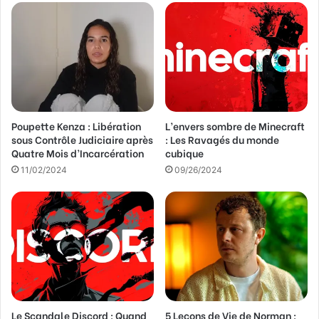
r
e
a
d
r
e
s
s
Poupette Kenza : Libération
L’envers sombre de Minecraft
e
sous Contrôle Judiciaire après
: Les Ravagés du monde
E
Quatre Mois d’Incarcération
cubique
m
a
11/02/2024
09/26/2024
i
l
Le Scandale Discord : Quand
5 Leçons de Vie de Norman :