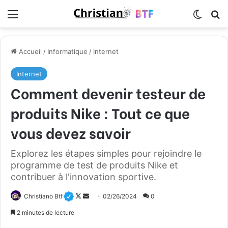
Menu
Switch
R
Accueil
/
Informatique
/
Internet
Internet
Comment devenir testeur de
produits Nike : Tout ce que
vous devez savoir
Explorez les étapes simples pour rejoindre le
programme de test de produits Nike et
contribuer à l'innovation sportive.
Christiano Btf
F
E
02/26/2024
0
o
n
2 minutes de lecture
l
v