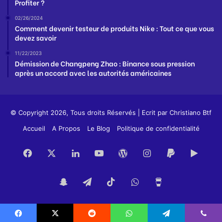
Profiter ?
02/26/2024
Comment devenir testeur de produits Nike : Tout ce que vous
devez savoir
11/22/2023
Démission de Changpeng Zhao : Binance sous pression
après un accord avec les autorités américaines
© Copyright 2026, Tous droits Réservés | Ecrit par
Christiano Btf
Accueil
A Propos
Le Blog
Politique de confidentialité
Facebook
X
Linkedin
YouTube
WordPress
Instagram
PayPal
Goog
Play
Snapchat
Telegram
TikTok
WhatsApp
Buy
Me