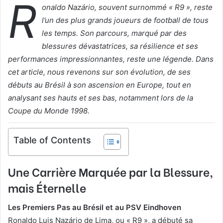
R
l
o
onaldo Nazário, souvent surnommé « R9 », reste
o
y
l’un des plus grands joueurs de football de tous
w
e
les temps. Son parcours, marqué par des
o
r
blessures dévastatrices, sa résilience et ses
n
u
performances impressionnantes, reste une légende. Dans
X
n
cet article, nous revenons sur son évolution, de ses
c
débuts au Brésil à son ascension en Europe, tout en
o
analysant ses hauts et ses bas, notamment lors de la
u
Coupe du Monde 1998.
r
r
i
Table of Contents
e
l
Une Carrière Marquée par la Blessure,
mais Éternelle
Les Premiers Pas au Brésil et au PSV Eindhoven
Ronaldo Luis Nazário de Lima, ou « R9 », a débuté sa