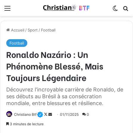
Menu
Switch
R
Accueil
/
Sport
/
Football
Football
Ronaldo Nazário : Un
Phénomène Blessé, Mais
Toujours Légendaire
Découvrez l'incroyable carrière de Ronaldo, de
ses débuts au Brésil à sa consécration
mondiale, entre blessures et résilience.
Christiano Btf
F
E
01/11/2025
0
o
n
3 minutes de lecture
l
v