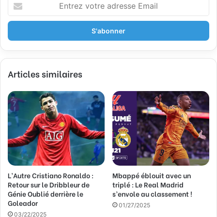
E
n
t
r
e
z
v
Articles similaires
o
t
r
e
a
d
r
e
s
s
L’Autre Cristiano Ronaldo :
Mbappé éblouit avec un
e
Retour sur le Dribbleur de
triplé : Le Real Madrid
E
Génie Oublié derrière le
s’envole au classement !
m
Goleador
a
01/27/2025
03/22/2025
i