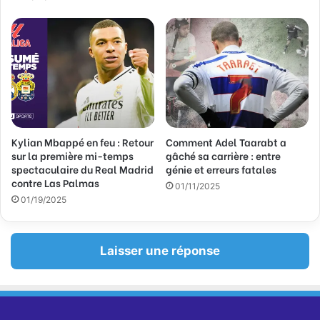
l
Kylian Mbappé en feu : Retour
Comment Adel Taarabt a
sur la première mi-temps
gâché sa carrière : entre
spectaculaire du Real Madrid
génie et erreurs fatales
contre Las Palmas
01/11/2025
01/19/2025
Laisser une réponse