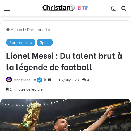
Menu
Switch
R
Accueil
/
Personnalité
Personnalité
Sport
Lionel Messi : Du talent brut à
la légende de football
Follow
Envoyer
Christiano Btf
02/06/2023
4
on
un
2 minutes de lecture
X
courriel