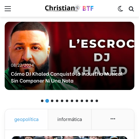
Menú
Switch
B
08/22/2024
Cómo DJ Khaled Conquistó la Industria Musical
Sin Componer Ni Una Nota
geopolítica
informática
More