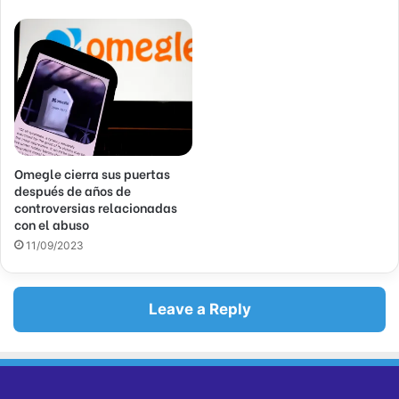
n
i
c
o
Omegle cierra sus puertas
después de años de
controversias relacionadas
con el abuso
11/09/2023
Leave a Reply