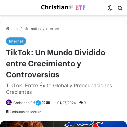
Menú
Switch
B
Inicio
/
informática
/
Internet
Internet
TikTok: Un Mundo Dividido
entre Crecimiento y
Controversias
TikTok: Entre Éxito Global y Preocupaciones
Crecientes
Christiano Btf
F
S
01/27/2024
0
o
e
2 minutos de lectura
l
n
l
d