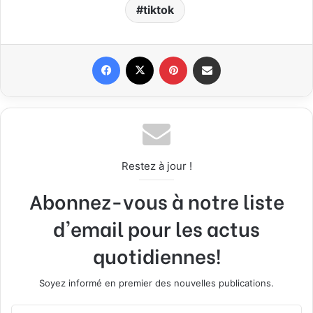
tiktok
Facebook
X
Pinterest
Compartir por correo electrónico
Restez à jour !
Abonnez-vous à notre liste
d'email pour les actus
quotidiennes!
Soyez informé en premier des nouvelles publications.
E