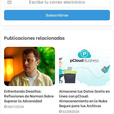
s
c
r
i
b
e
Publicaciones relacionadas
t
u
c
o
r
r
e
o
e
l
Enfrentando Desafíos:
Almacena tus Datos Gratis en
e
Reflexiones de Norman Sobre
línea con pCloud:
c
Superar la Adversidad
Almacenamiento en la Nube
t
Seguro para tus Archivos
r
08/11/2024
02/29/2024
ó