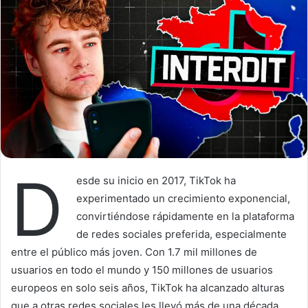
o
a
w
n
o
e
n
m
X
a
i
l
D
esde su inicio en 2017, TikTok ha
experimentado un crecimiento exponencial,
convirtiéndose rápidamente en la plataforma
de redes sociales preferida, especialmente
entre el público más joven. Con 1.7 mil millones de
usuarios en todo el mundo y 150 millones de usuarios
europeos en solo seis años, TikTok ha alcanzado alturas
que a otras redes sociales les llevó más de una década