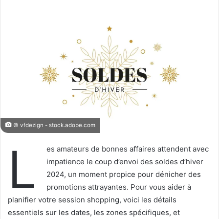
l
v
l
o
o
y
w
e
o
r
n
u
X
n
c
o
u
r
© vfdezign - stock.adobe.com
r
L
i
es amateurs de bonnes affaires attendent avec
e
impatience le coup d’envoi des soldes d’hiver
l
2024, un moment propice pour dénicher des
promotions attrayantes. Pour vous aider à
planifier votre session shopping, voici les détails
essentiels sur les dates, les zones spécifiques, et