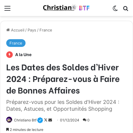
Menu
Switch
R
Accueil
/
Pays
/
France
France
A la Une
Les Dates des Soldes d’Hiver
2024 : Préparez-vous à Faire
de Bonnes Affaires
Préparez-vous pour les Soldes d'Hiver 2024 :
Dates, Astuces, et Opportunités Shopping
Christiano Btf
F
E
01/12/2024
0
o
n
2 minutes de lecture