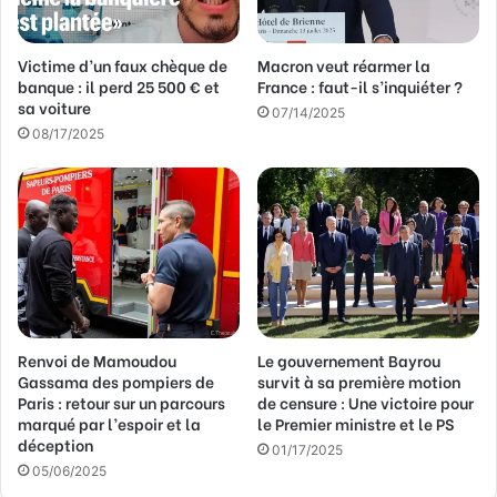
s
s
Victime d’un faux chèque de
Macron veut réarmer la
e
banque : il perd 25 500 € et
France : faut-il s’inquiéter ?
E
sa voiture
m
07/14/2025
a
08/17/2025
i
l
Renvoi de Mamoudou
Le gouvernement Bayrou
Gassama des pompiers de
survit à sa première motion
Paris : retour sur un parcours
de censure : Une victoire pour
marqué par l’espoir et la
le Premier ministre et le PS
déception
01/17/2025
05/06/2025