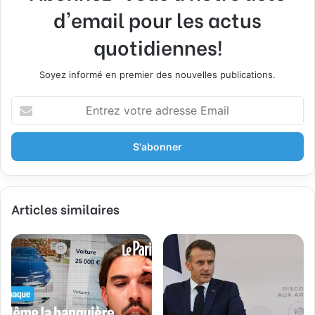
d'email pour les actus
quotidiennes!
Soyez informé en premier des nouvelles publications.
E
n
t
r
e
z
v
Articles similaires
o
t
r
e
a
d
r
e