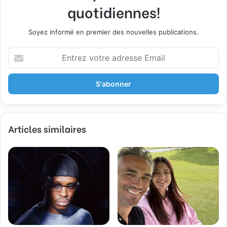
quotidiennes!
Soyez informé en premier des nouvelles publications.
E
n
t
r
e
z
v
Articles similaires
o
t
r
e
a
d
r
e
s
s