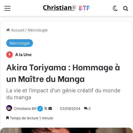
Menu
Switch
R
Accueil
/
Nécrologie
Nécrologie
A la Une
Akira Toriyama : Hommage à
un Maître du Manga
La vie et l'impact d'un génie créatif du monde
du manga
Christiano Btf
F
E
03/09/2024
0
o
n
Temps de lecture 1 minute
l
v
l
o