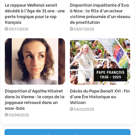
Le rappeur WeRenoi serait
Disparition inquiétante d’Eva
e
décédé à l’âge de 31 ans : une
à Nice : la fille d’un acteur
E
perte tragique pour le rap
victime présumée d’un réseau
m
français
de prostitution
a
05/17/2025
05/07/2025
i
l
Disparition d’Agathe Hilairet
Décès du Pape Benoît XVI : Fin
dans la Vienne : le corps de la
d’une Ère Historique au
joggeuse retrouvé dans un
Vatican
sous-bois
04/22/2025
05/06/2025