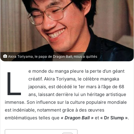
o
y
w
e
o
r
n
u
X
n
c
o
u
Akira Toriyama, le papa de Dragon Ball, nous a quittés
r
L
r
e monde du manga pleure la perte d’un géant
i
créatif. Akira Toriyama, le célèbre mangaka
e
japonais, est décédé le 1er mars à l’âge de 68
l
ans, laissant derrière lui un héritage artistique
immense. Son influence sur la culture populaire mondiale
est indéniable, notamment grâce à des œuvres
emblématiques telles que
« Dragon Ball »
et
« Dr Slump »
.