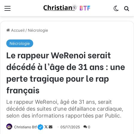
Menu
Switch
R
Accueil
/
Nécrologie
Nécrologie
Le rappeur WeRenoi serait
décédé à l’âge de 31 ans : une
perte tragique pour le rap
français
Le rappeur WeRenoi, âgé de 31 ans, serait
décédé des suites d'une défaillance cardiaque,
selon des informations rapportées par Public.
Christiano Btf
F
E
05/17/2025
0