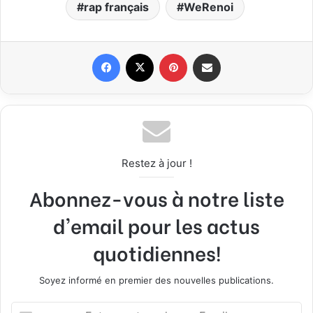
rap français
WeRenoi
Facebook
X
Pinterest
Partager par email
Restez à jour !
Abonnez-vous à notre liste
d'email pour les actus
quotidiennes!
Soyez informé en premier des nouvelles publications.
E