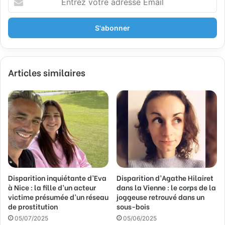
n
t
r
e
z
v
Articles similaires
o
t
r
e
a
d
r
e
s
s
Disparition inquiétante d’Eva
Disparition d’Agathe Hilairet
e
à Nice : la fille d’un acteur
dans la Vienne : le corps de la
E
victime présumée d’un réseau
joggeuse retrouvé dans un
m
de prostitution
sous-bois
a
05/07/2025
05/06/2025
i