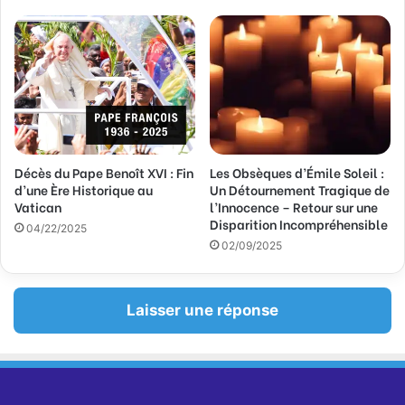
l
Décès du Pape Benoît XVI : Fin
Les Obsèques d’Émile Soleil :
d’une Ère Historique au
Un Détournement Tragique de
Vatican
l’Innocence – Retour sur une
Disparition Incompréhensible
04/22/2025
02/09/2025
Laisser une réponse