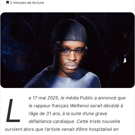
o
n
2 minutes de lecture
l
v
l
o
o
y
w
e
o
r
n
u
X
n
c
o
u
r
r
L
i
e 17 mai 2025, le média Public a annoncé que
e
le rappeur français WeRenoi serait décédé à
l
l’âge de 31 ans, à la suite d’une grave
défaillance cardiaque. Cette triste nouvelle
survient alors que l’artiste venait d’être hospitalisé en