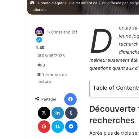
La photo d'Agathe Hilairet datant de 2019 diffusée par les ge
nationale
D
epuis sa 
">Christiano Btf
jeune jo
recherch
F
E
dimanche
o
n
05/06/2025
malheureusement été 
l
v
0
l
o
questions quant aux c
o
y
3 minutes de
w
e
lecture
o
r
Table of Content
n
u
Facebook
Partager
X
n
Découverte 
c
X
Linkedin
Tumblr
o
recherches
u
Pinterest
Skype
Messenger
r
r
Après plus de trois se
i