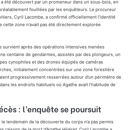
et a été découvert par un promeneur dans un sous-bois, en
réalablement fouillées par les enquêteurs. Le procureur
tiers, Cyril Lacombe, a confirmé officiellement l’identité
e cette zone n’avait pas été directement explorée
te survient après des opérations intensives menées
ne centaine de gendarmes, assistés par des plongeurs, un
ipes cynophiles et des drones équipés de caméras
rches, initialement concentrées sur une zone forestière
taient progressivement resserrées autour d’un périmètre de
dans les endroits habituels où Agathe avait l’habitude de
cès : l’enquête se poursuit
s le lendemain de la découverte du corps n’a pas permis
es raisons de la mort d’Agathe Hilairet. Cyril Lacombe a