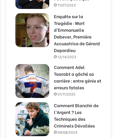
11/07/2023
Enquête sur la
Tragédie : Mort
d’Emmanuelle
Debever, Première
Accusatrice de Gérard
Depardieu
12/14/2023
Comment Adel
Taarabt a gâché sa
carrière : entre génie et
erreurs fatales
01/11/2025
Comment Blanchir de
l’Argent ? Les
Techniques des
Criminels Dévoilées
09/08/2024