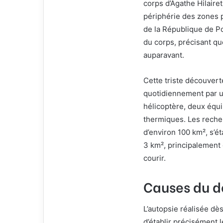
corps d’Agathe Hilair
e
périphérie des zones p
l
de la République de Poi
du corps, précisant qu
auparavant.
Cette triste découver
quotidiennement par u
hélicoptère, deux équ
thermiques. Les reche
d’environ 100 km², s’é
3 km², principalement 
courir.
Causes du dé
L’autopsie réalisée dè
d’établir précisément l