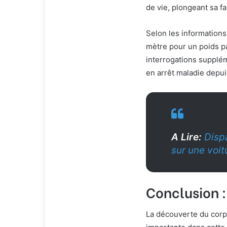
de vie, plongeant sa f
Selon les informations
mètre pour un poids pa
interrogations suppléme
en arrêt maladie depu
A Lire:
Dispa
sur une voit
Conclusion :
La découverte du corp