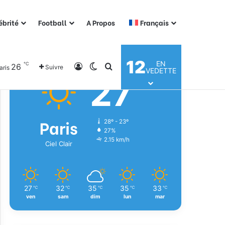
ébrité
Football
A Propos
Français
Météo
12
EN
℃
26
Connexion
Switch skin
Rechercher
Suivre
aris
VEDETTE
27
℃
Paris
28º - 23º
27%
2.15 km/h
Ciel Clair
27
32
35
35
33
℃
℃
℃
℃
℃
ven
sam
dim
lun
mar