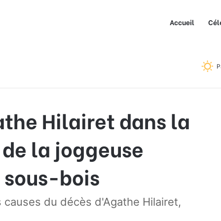
Accueil
Cél
t dans la Vienne : le corps de la joggeuse retrouvé dans un sous-
P
the Hilairet dans la
 de la joggeuse
 sous-bois
causes du décès d'Agathe Hilairet,