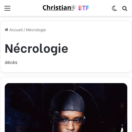
Menu
Switch
R
Accueil
/
Nécrologie
Nécrologie
décès