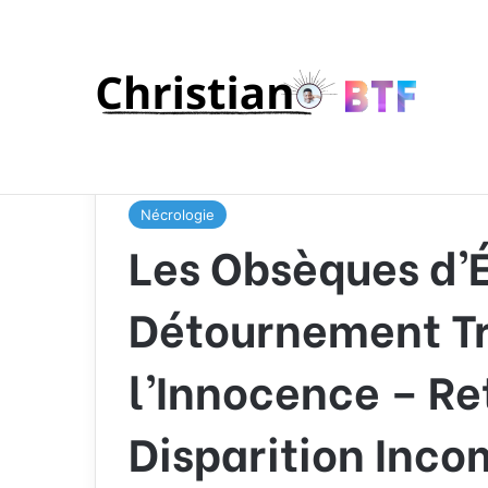
Accueil
/
Nécrologie
/
Les Obsèques d’Émile Soleil
Disparition Incompréhensible
Nécrologie
Les Obsèques d’É
Détournement Tr
l’Innocence – Re
Disparition Inc