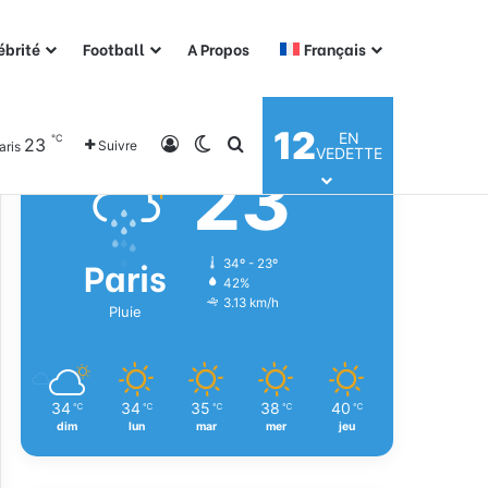
ébrité
Football
A Propos
Français
Météo
12
EN
℃
23
Connexion
Switch skin
Rechercher
Suivre
aris
VEDETTE
23
℃
Paris
34º - 23º
42%
3.13 km/h
Pluie
34
34
35
38
40
℃
℃
℃
℃
℃
dim
lun
mar
mer
jeu