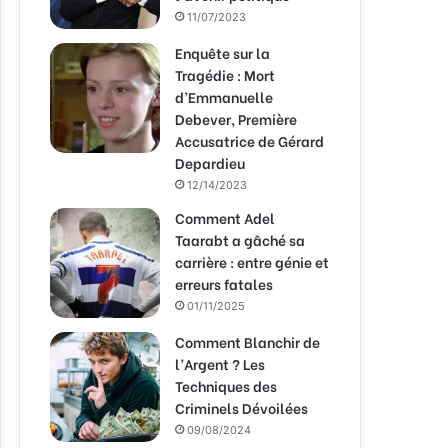
11/07/2023
Enquête sur la
Tragédie : Mort
d’Emmanuelle
Debever, Première
Accusatrice de Gérard
Depardieu
12/14/2023
Comment Adel
Taarabt a gâché sa
carrière : entre génie et
erreurs fatales
01/11/2025
Comment Blanchir de
l’Argent ? Les
Techniques des
Criminels Dévoilées
09/08/2024