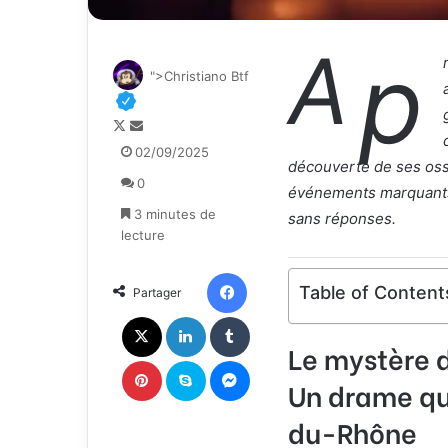
A
p
">Christiano Btf
F
E
o
n
02/09/2025
découverte de ses oss
l
v
0
l
o
événements marquants 
o
y
3 minutes de
sans réponses.
w
e
lecture
o
r
n
u
Facebook
Table of Content
Partager
X
n
c
X
Linkedin
Tumblr
o
Le mystère de
u
Pinterest
Skype
Messenger
r
Un drame qui
r
du-Rhône
i
e