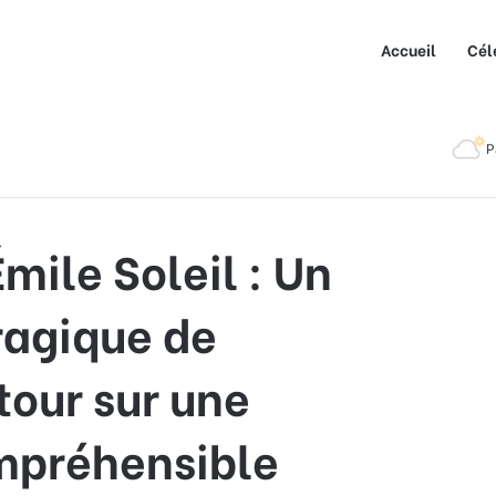
Accueil
Cél
 : Un Détournement Tragique de l’Innocence – Retour sur une
P
mile Soleil : Un
agique de
tour sur une
ompréhensible