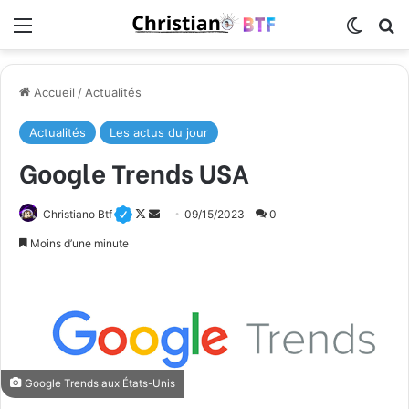
Menu
Switch
R
Accueil
/
Actualités
Actualités
Les actus du jour
Google Trends USA
Christiano Btf
F
E
09/15/2023
0
o
n
Moins d’une minute
l
v
l
o
o
y
w
e
o
r
n
u
Google Trends aux États-Unis
X
n