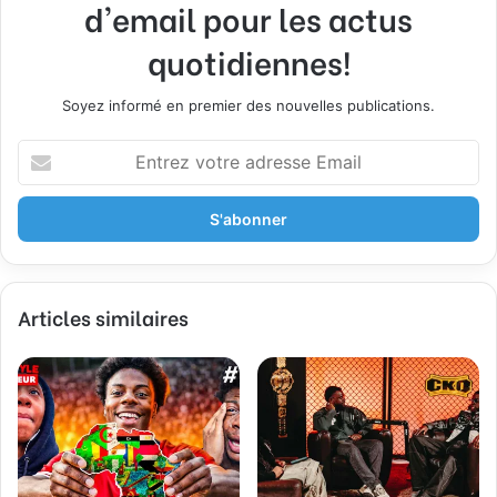
d'email pour les actus
quotidiennes!
Soyez informé en premier des nouvelles publications.
E
n
t
r
e
z
v
Articles similaires
o
t
r
e
a
d
r
e