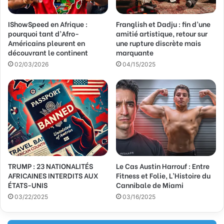
s
s
IShowSpeed en Afrique :
Franglish et Dadju : fin d’une
e
pourquoi tant d’Afro-
amitié artistique, retour sur
E
Américains pleurent en
une rupture discrète mais
m
découvrant le continent
marquante
a
02/03/2026
04/15/2025
i
l
TRUMP : 23 NATIONALITÉS
Le Cas Austin Harrouf : Entre
AFRICAINES INTERDITS AUX
Fitness et Folie, L’Histoire du
ÉTATS-UNIS
Cannibale de Miami
03/22/2025
03/16/2025