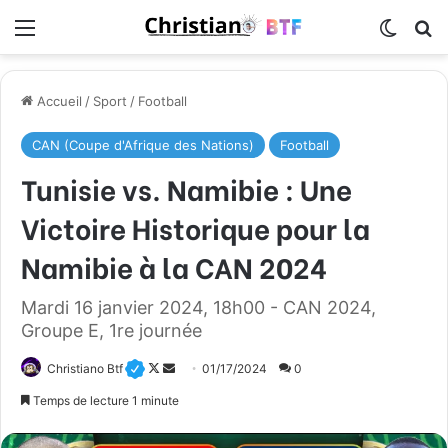
Menu
Switch
R
Accueil
/
Sport
/
Football
CAN (Coupe d'Afrique des Nations)
Football
Tunisie vs. Namibie : Une
Victoire Historique pour la
Namibie à la CAN 2024
Mardi 16 janvier 2024, 18h00 - CAN 2024,
Groupe E, 1re journée
Christiano Btf
F
E
01/17/2024
0
o
n
Temps de lecture 1 minute
l
v
l
o