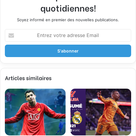
quotidiennes!
Soyez informé en premier des nouvelles publications.
E
n
t
r
e
z
v
Articles similaires
o
t
r
e
a
d
r
e
s
s