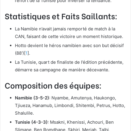
l’effort de la Tunisie pour inverser la tendance.
Statistiques et Faits Saillants:
La Namibie n’avait jamais remporté de match à la
CAN, faisant de cette victoire un moment historique.
Hotto devient le héros namibien avec son but décisif
(88′)[
1
].
La Tunisie, quart de finaliste de l’édition précédente,
démarre sa campagne de manière décevante.
Composition des équipes:
Namibie (3-5-2)
: Nyambe, Amutenya, Haukongo,
Tjiueza, Hanamub, Limbondi, Shitembi, Petrus, Hotto,
Shalulile.
Tunisie (4-3-3)
: Msakni, Khenissi, Achouri, Ben
Slimane, Ben Romdhane, Skhiri, Meriah, Talbi,