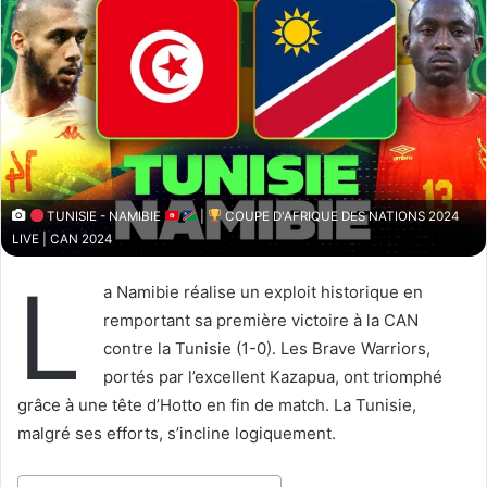
o
y
w
e
o
r
n
u
X
n
c
o
u
TUNISIE - NAMIBIE
|
COUPE D'AFRIQUE DES NATIONS 2024
r
LIVE | CAN 2024
r
L
i
a Namibie réalise un exploit historique en
e
remportant sa première victoire à la CAN
l
contre la Tunisie (1-0). Les Brave Warriors,
portés par l’excellent Kazapua, ont triomphé
grâce à une tête d’Hotto en fin de match. La Tunisie,
malgré ses efforts, s’incline logiquement.