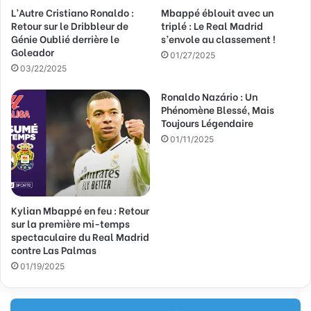
L’Autre Cristiano Ronaldo :
Mbappé éblouit avec un
e
Retour sur le Dribbleur de
triplé : Le Real Madrid
E
Génie Oublié derrière le
s’envole au classement !
m
Goleador
a
01/27/2025
03/22/2025
i
l
Ronaldo Nazário : Un
Phénomène Blessé, Mais
Toujours Légendaire
01/11/2025
Kylian Mbappé en feu : Retour
sur la première mi-temps
spectaculaire du Real Madrid
contre Las Palmas
01/19/2025