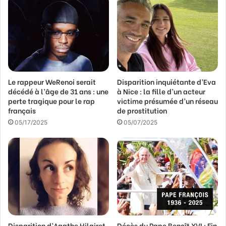
e
a
d
r
e
s
s
Le rappeur WeRenoi serait
Disparition inquiétante d’Eva
e
décédé à l’âge de 31 ans : une
à Nice : la fille d’un acteur
E
perte tragique pour le rap
victime présumée d’un réseau
m
français
de prostitution
a
05/17/2025
05/07/2025
i
l
Disparition d’Agathe Hilairet
Décès du Pape Benoît XVI : Fin