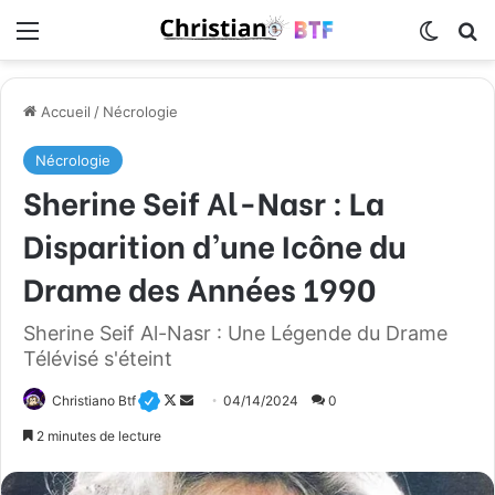
Menu
Switch
R
Accueil
/
Nécrologie
Nécrologie
Sherine Seif Al-Nasr : La
Disparition d’une Icône du
Drame des Années 1990
Sherine Seif Al-Nasr : Une Légende du Drame
Télévisé s'éteint
Christiano Btf
F
E
04/14/2024
0
o
n
2 minutes de lecture
l
v
l
o