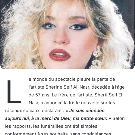
o
y
w
e
o
r
n
u
X
n
c
o
u
r
r
L
i
e monde du spectacle pleure la perte de
e
l’artiste Sherine Seif Al-Nasr, décédée à l’âge
l
de 57 ans. Le frère de l’artiste, Sherif Seif El-
Nasr, a annoncé la triste nouvelle sur les
réseaux sociaux, déclarant :
« Je suis décédée
aujourd’hui, à la merci de Dieu, ma petite sœur. »
Selon
les rapports, les funérailles ont été simples,
conformément à ses souhaits, sans condoléances