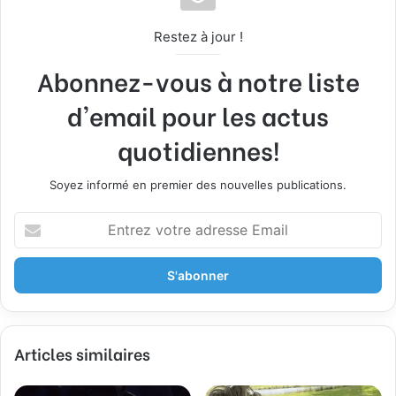
Restez à jour !
Abonnez-vous à notre liste
d'email pour les actus
quotidiennes!
Soyez informé en premier des nouvelles publications.
E
n
t
r
e
z
v
Articles similaires
o
t
r