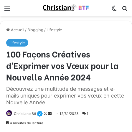
Menu
Switch
R
Accueil
/
Blogging
/
Lifestyle
Lifestyle
100 Façons Créatives
d’Exprimer vos Vœux pour la
Nouvelle Année 2024
Découvrez une multitude de messages et e-
mails uniques pour exprimer vos vœux en cette
Nouvelle Année.
Christiano Btf
F
E
12/31/2023
1
o
n
4 minutes de lecture
l
v