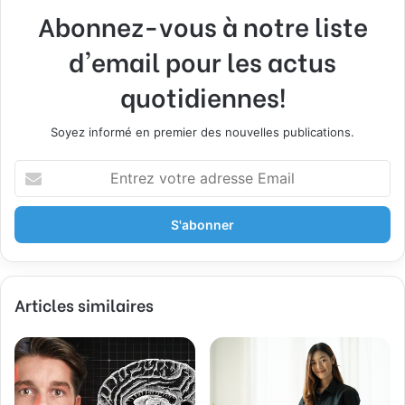
Abonnez-vous à notre liste
d'email pour les actus
quotidiennes!
Soyez informé en premier des nouvelles publications.
E
n
t
r
e
z
v
Articles similaires
o
t
r
e
a
d