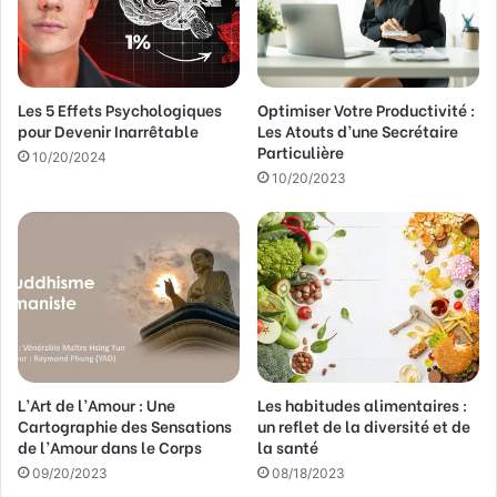
r
e
s
s
Les 5 Effets Psychologiques
Optimiser Votre Productivité :
e
pour Devenir Inarrêtable
Les Atouts d’une Secrétaire
E
Particulière
m
10/20/2024
a
10/20/2023
i
l
L’Art de l’Amour : Une
Les habitudes alimentaires :
Cartographie des Sensations
un reflet de la diversité et de
de l’Amour dans le Corps
la santé
09/20/2023
08/18/2023