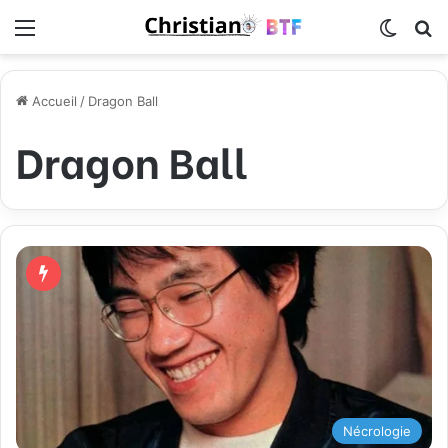
Menu
Switch
R
Accueil
/
Dragon Ball
Dragon Ball
Nécrologie