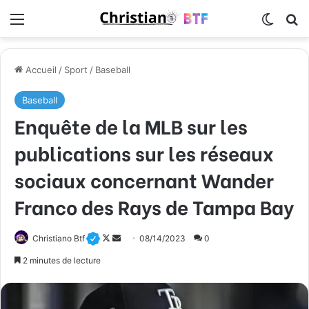
Menu
Switch
R
Accueil
/
Sport
/
Baseball
Baseball
Enquête de la MLB sur les
publications sur les réseaux
sociaux concernant Wander
Franco des Rays de Tampa Bay
Christiano Btf
F
E
08/14/2023
0
o
n
2 minutes de lecture
l
v
l
o
o
y