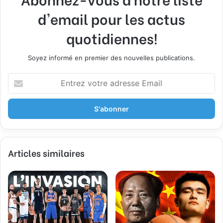
d'email pour les actus
quotidiennes!
Soyez informé en premier des nouvelles publications.
E
n
t
r
e
z
v
Articles similaires
o
t
r
e
a
d
r