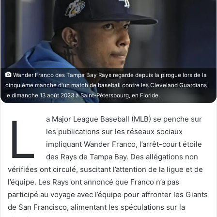
w
e
o
r
n
u
X
n
c
o
Wander Franco des Tampa Bay Rays regarde depuis la pirogue lors de la
u
cinquième manche d'un match de baseball contre les Cleveland Guardians
r
le dimanche 13 août 2023 à Saint-Pétersbourg, en Floride.
r
L
i
a Major League Baseball (MLB) se penche sur
e
les publications sur les réseaux sociaux
l
impliquant Wander Franco, l’arrêt-court étoile
des Rays de Tampa Bay. Des allégations non
vérifiées ont circulé, suscitant l’attention de la ligue et de
l’équipe. Les Rays ont annoncé que Franco n’a pas
participé au voyage avec l’équipe pour affronter les Giants
de San Francisco, alimentant les spéculations sur la