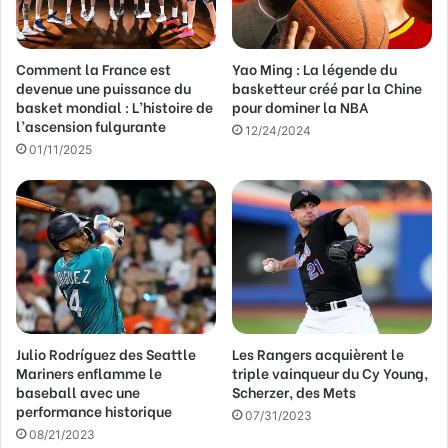
e
s
s
Comment la France est
Yao Ming : La légende du
e
devenue une puissance du
basketteur créé par la Chine
E
basket mondial : L’histoire de
pour dominer la NBA
m
l’ascension fulgurante
a
12/24/2024
01/11/2025
i
l
Julio Rodríguez des Seattle
Les Rangers acquièrent le
Mariners enflamme le
triple vainqueur du Cy Young,
baseball avec une
Scherzer, des Mets
performance historique
07/31/2023
08/21/2023