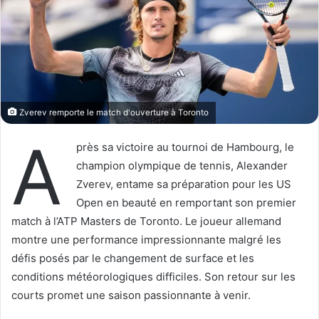
o
r
n
u
X
n
c
o
u
r
Zverev remporte le match d'ouverture à Toronto
r
A
i
près sa victoire au tournoi de Hambourg, le
e
champion olympique de tennis, Alexander
l
Zverev, entame sa préparation pour les US
Open en beauté en remportant son premier
match à l’ATP Masters de Toronto. Le joueur allemand
montre une performance impressionnante malgré les
défis posés par le changement de surface et les
conditions météorologiques difficiles. Son retour sur les
courts promet une saison passionnante à venir.