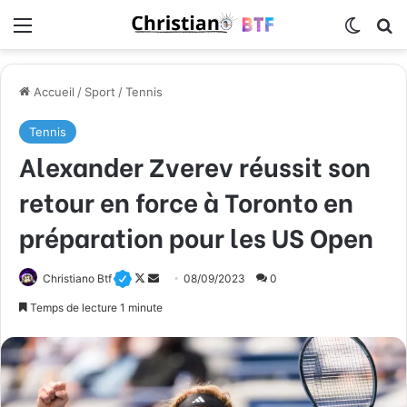
Menu
Switch
R
Accueil
/
Sport
/
Tennis
Tennis
Alexander Zverev réussit son
retour en force à Toronto en
préparation pour les US Open
Christiano Btf
F
E
08/09/2023
0
o
n
Temps de lecture 1 minute
l
v
l
o
o
y
w
e