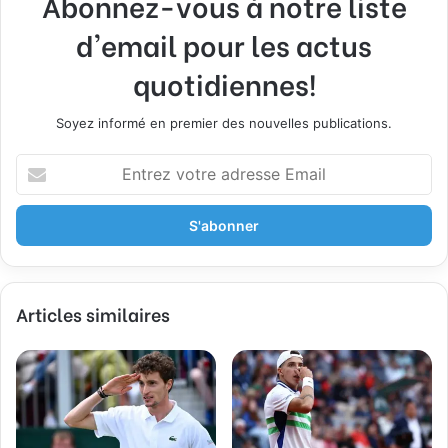
Abonnez-vous à notre liste
d'email pour les actus
quotidiennes!
Soyez informé en premier des nouvelles publications.
E
n
t
r
e
z
v
Articles similaires
o
t
r
e
a
d
r