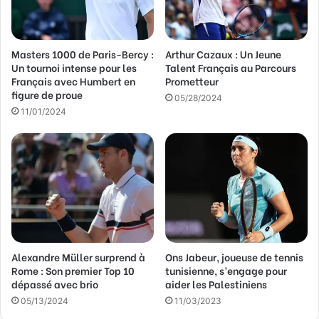
e
s
s
Masters 1000 de Paris-Bercy :
Arthur Cazaux : Un Jeune
e
Un tournoi intense pour les
Talent Français au Parcours
E
Français avec Humbert en
Prometteur
m
figure de proue
a
05/28/2024
11/01/2024
i
l
Alexandre Müller surprend à
Ons Jabeur, joueuse de tennis
Rome : Son premier Top 10
tunisienne, s’engage pour
dépassé avec brio
aider les Palestiniens
05/13/2024
11/03/2023