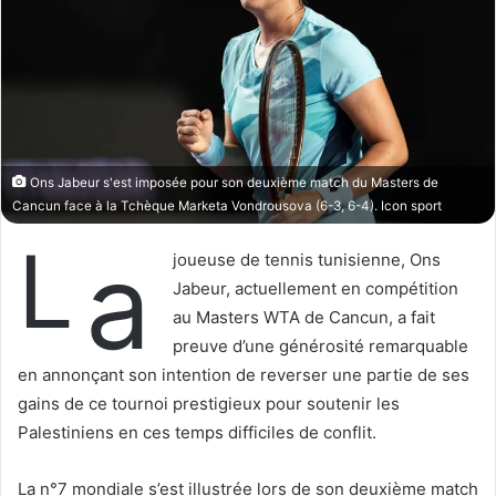
o
r
n
u
X
n
c
o
u
r
Ons Jabeur s'est imposée pour son deuxième match du Masters de
r
Cancun face à la Tchèque Marketa Vondrousova (6-3, 6-4). Icon sport
i
L
e
a
joueuse de tennis tunisienne, Ons
l
Jabeur, actuellement en compétition
au Masters WTA de Cancun, a fait
preuve d’une générosité remarquable
en annonçant son intention de reverser une partie de ses
gains de ce tournoi prestigieux pour soutenir les
Palestiniens en ces temps difficiles de conflit.
La n°7 mondiale s’est illustrée lors de son deuxième match