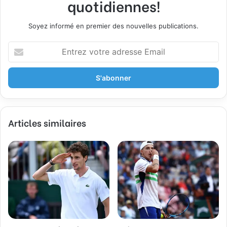
quotidiennes!
Soyez informé en premier des nouvelles publications.
E
n
t
r
e
z
v
Articles similaires
o
t
r
e
a
d
r
e
s
s