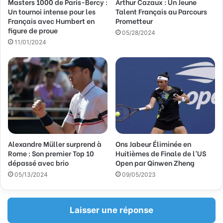
Masters 1000 de Paris-Bercy :
Arthur Cazaux : Un Jeune
e
Un tournoi intense pour les
Talent Français au Parcours
E
Français avec Humbert en
Prometteur
m
figure de proue
a
05/28/2024
11/01/2024
i
l
Alexandre Müller surprend à
Ons Jabeur Éliminée en
Rome : Son premier Top 10
Huitièmes de Finale de l’US
dépassé avec brio
Open par Qinwen Zheng
05/13/2024
09/05/2023
Laisser une réponse