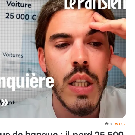
0
637
ue de banque : il perd 25 500