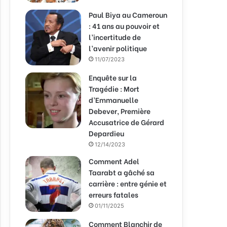
Paul Biya au Cameroun
: 41 ans au pouvoir et
l’incertitude de
l’avenir politique
11/07/2023
Enquête sur la
Tragédie : Mort
d’Emmanuelle
Debever, Première
Accusatrice de Gérard
Depardieu
12/14/2023
Comment Adel
Taarabt a gâché sa
carrière : entre génie et
erreurs fatales
01/11/2025
Comment Blanchir de