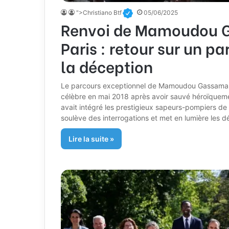
">Christiano Btf
05/06/2025
Renvoi de Mamoudou G
Paris : retour sur un p
la déception
Le parcours exceptionnel de Mamoudou Gassama av
célèbre en mai 2018 après avoir sauvé héroïqueme
avait intégré les prestigieux sapeurs-pompiers de 
soulève des interrogations et met en lumière les déf
Lire la suite »