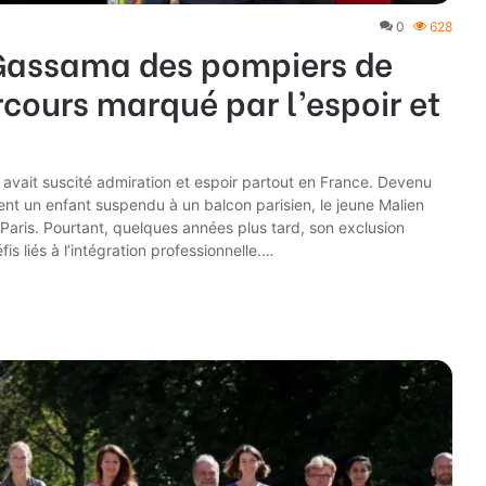
0
628
assama des pompiers de
arcours marqué par l’espoir et
ait suscité admiration et espoir partout en France. Devenu
nt un enfant suspendu à un balcon parisien, le jeune Malien
Paris. Pourtant, quelques années plus tard, son exclusion
is liés à l’intégration professionnelle.…