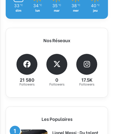
33
34
35
38
40
℃
℃
℃
℃
℃
dim
lun
mar
mer
jeu
Nos Réseaux
21 580
0
17.5K
Followers
Followers
Followers
Les Populaires
Lionel Messi : Du talent