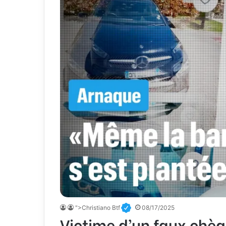
">Christiano Btf
08/17/2025
Victime d’un faux chèq