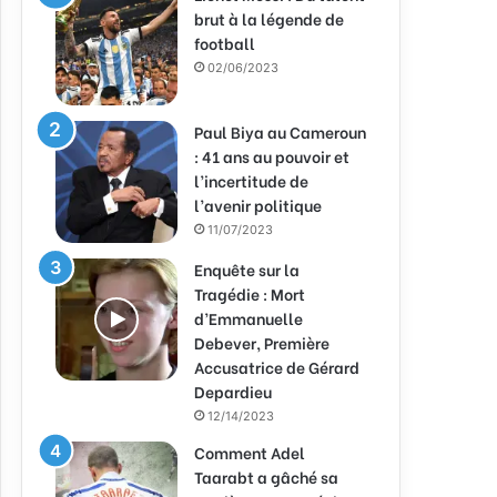
brut à la légende de
football
02/06/2023
Paul Biya au Cameroun
: 41 ans au pouvoir et
l’incertitude de
l’avenir politique
11/07/2023
Enquête sur la
Tragédie : Mort
d’Emmanuelle
Debever, Première
Accusatrice de Gérard
Depardieu
12/14/2023
Comment Adel
Taarabt a gâché sa