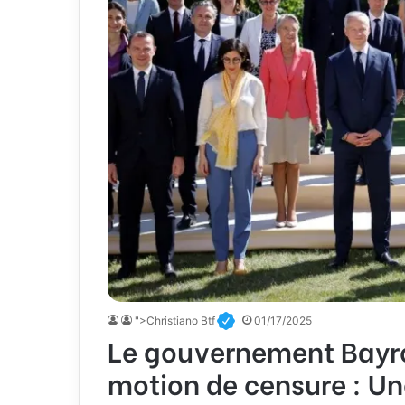
">Christiano Btf
01/17/2025
Le gouvernement Bayro
motion de censure : Une