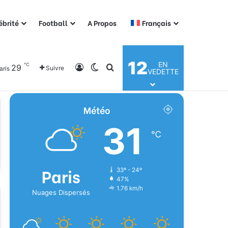
ébrité
Football
A Propos
Français
12
EN
℃
29
Connexion
Switch skin
Rechercher
Suivre
aris
VEDETTE
Météo
31
℃
Paris
33º - 24º
47%
1.76 km/h
Nuages Dispersés