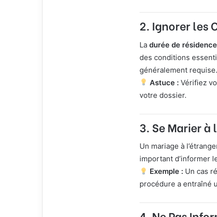
l
2. Ignorer les C
La
durée de résidence
des conditions essenti
généralement requise
Astuce :
Vérifiez vo
votre dossier.
3. Se Marier à
Un mariage à l’étrange
important d’informer l
Exemple :
Un cas ré
procédure a entraîné u
4. Ne Pas Info