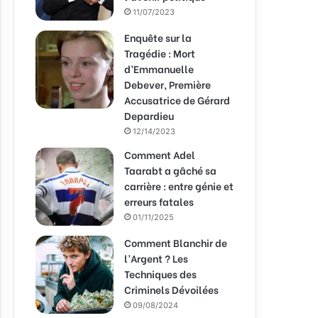
11/07/2023
Enquête sur la
Tragédie : Mort
d’Emmanuelle
Debever, Première
Accusatrice de Gérard
Depardieu
12/14/2023
Comment Adel
Taarabt a gâché sa
carrière : entre génie et
erreurs fatales
01/11/2025
Comment Blanchir de
l’Argent ? Les
Techniques des
Criminels Dévoilées
09/08/2024