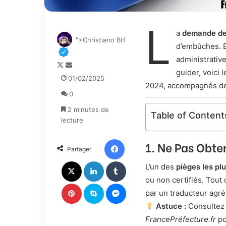
L
a
demande de 
">Christiano Btf
d’embûches. En
administrative
F
E
guider, voici 
o
n
01/02/2025
2024, accompagnés de 
l
v
0
l
o
o
y
2 minutes de
Table of Content
w
e
lecture
o
r
n
u
Facebook
1. Ne Pas Obte
Partager
X
n
c
X
Linkedin
Tumblr
L’un des
pièges les pl
o
ou non certifiés. Tout
u
Pinterest
Skype
Messenger
r
par un traducteur agré
r
Astuce :
Consultez 
i
FrancePréfecture.fr
po
e