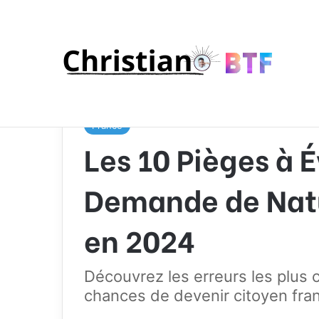
Accueil
/
Pays
/
France
/
Les 10 Pièges à Éviter Lo
France
Les 10 Pièges à É
Demande de Natu
en 2024
Découvrez les erreurs les plus 
chances de devenir citoyen fra