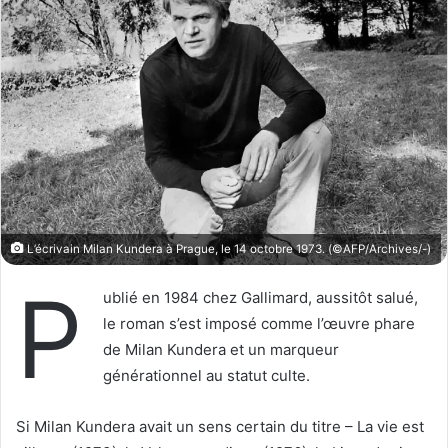
w
e
o
r
n
u
X
n
c
o
u
r
r
i
L’écrivain Milan Kundera à Prague, le 14 octobre 1973. (©AFP/Archives/-)
e
P
l
ublié en 1984 chez Gallimard, aussitôt salué,
le roman s’est imposé comme l’œuvre phare
de Milan Kundera et un marqueur
générationnel au statut culte.
Si Milan Kundera avait un sens certain du titre – La vie est