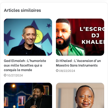
v
Articles similaires
o
t
r
e
a
d
r
e
s
s
Gad Elmaleh : L’humoriste
DJ Khaled : L’Ascension d’un
e
aux mille facettes qui a
Maestro Sans Instruments
E
conquis le monde
m
08/22/2024
a
10/27/2024
i
l