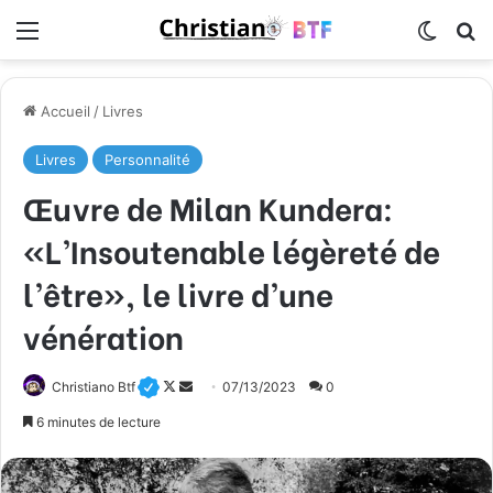
Menu
Switch
R
Accueil
/
Livres
Livres
Personnalité
Œuvre de Milan Kundera:
«L’Insoutenable légèreté de
l’être», le livre d’une
vénération
Christiano Btf
F
E
07/13/2023
0
o
n
6 minutes de lecture
l
v
l
o
o
y