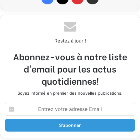
Restez à jour !
Abonnez-vous à notre liste
d'email pour les actus
quotidiennes!
Soyez informé en premier des nouvelles publications.
E
n
t
r
e
z