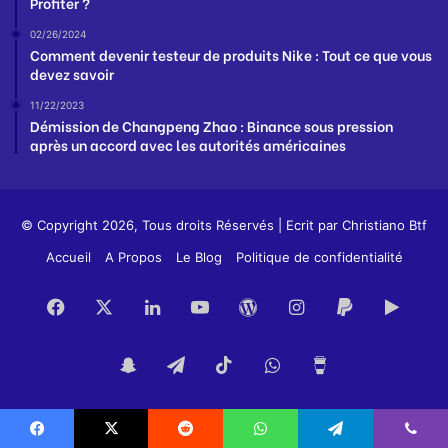
Profiter ?
02/26/2024
Comment devenir testeur de produits Nike : Tout ce que vous
devez savoir
11/22/2023
Démission de Changpeng Zhao : Binance sous pression
après un accord avec les autorités américaines
© Copyright 2026, Tous droits Réservés | Ecrit par
Christiano Btf
Accueil
A Propos
Le Blog
Politique de confidentialité
Facebook
X
Linkedin
YouTube
WordPress
Instagram
PayPal
Goog
Play
Snapchat
Telegram
TikTok
WhatsApp
Buy
Me