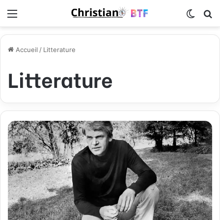
Menu
Switch
R
Accueil
/
Litterature
Litterature