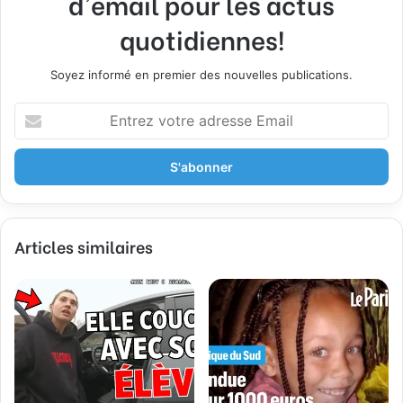
d'email pour les actus
quotidiennes!
Soyez informé en premier des nouvelles publications.
E
n
t
r
e
z
v
Articles similaires
o
t
r
e
a
d
r
e
s