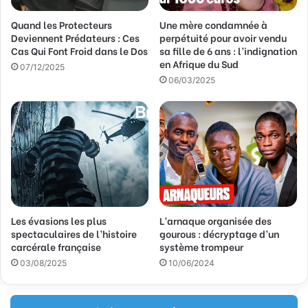
s
Quand les Protecteurs
Une mère condamnée à
e
Deviennent Prédateurs : Ces
perpétuité pour avoir vendu
E
Cas Qui Font Froid dans le Dos
sa fille de 6 ans : l’indignation
m
en Afrique du Sud
a
07/12/2025
06/03/2025
i
l
Les évasions les plus
L’arnaque organisée des
spectaculaires de l’histoire
gourous : décryptage d’un
carcérale française
système trompeur
03/08/2025
10/06/2024