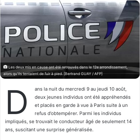
l
o
o
y
w
e
o
r
n
u
X
n
c
o
u
Les deux mis en cause ont été retrouvés dans le 12e arrondissement,
r
alors qu'ils tentaient de fuir à pied. [Bertrand GUAY / AFP]
r
D
i
ans la nuit du mercredi 9 au jeudi 10 août,
e
deux jeunes individus ont été appréhendés
l
et placés en garde à vue à Paris suite à un
refus d’obtempérer. Parmi les individus
impliqués, se trouvait le conducteur âgé de seulement 14
ans, suscitant une surprise généralisée.