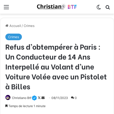
Menu
Switch
R
Accueil
/
Crimes
Crimes
Refus d’obtempérer à Paris :
Un Conducteur de 14 Ans
Interpellé au Volant d’une
Voiture Volée avec un Pistolet
à Billes
Christiano Btf
F
E
08/11/2023
0
o
n
Temps de lecture 1 minute
l
v