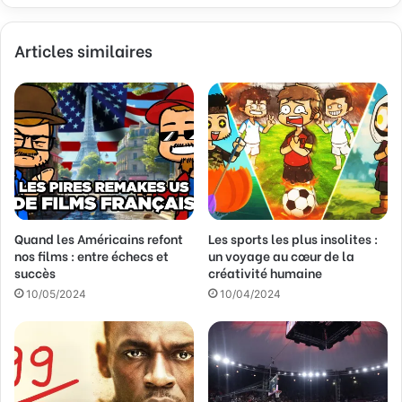
z
v
Articles similaires
o
t
r
e
a
d
r
e
s
s
Quand les Américains refont
Les sports les plus insolites :
e
nos films : entre échecs et
un voyage au cœur de la
E
succès
créativité humaine
m
a
10/05/2024
10/04/2024
i
l