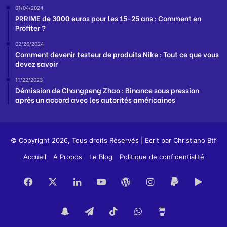
01/04/2024
PRRIME de 3000 euros pour les 15-25 ans : Comment en
Profiter ?
02/26/2024
Comment devenir testeur de produits Nike : Tout ce que vous
devez savoir
11/22/2023
Démission de Changpeng Zhao : Binance sous pression
après un accord avec les autorités américaines
© Copyright 2026, Tous droits Réservés | Ecrit par
Christiano Btf
Accueil
A Propos
Le Blog
Politique de confidentialité
Facebook
X
Linkedin
YouTube
WordPress
Instagram
PayPal
Goog
Play
Snapchat
Telegram
TikTok
WhatsApp
Buy