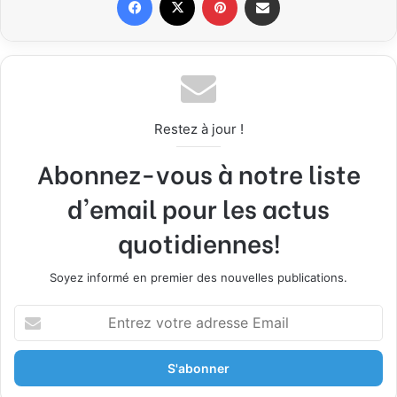
Restez à jour !
Abonnez-vous à notre liste
d'email pour les actus
quotidiennes!
Soyez informé en premier des nouvelles publications.
E
n
t
r
e