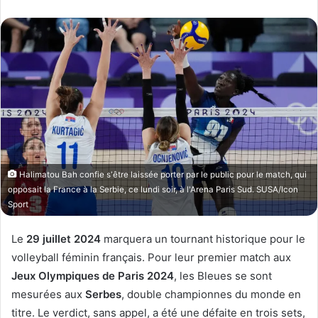
l
v
l
o
o
y
w
e
o
r
n
u
X
n
c
o
u
Halimatou Bah confie s'être laissée porter par le public pour le match, qui
r
opposait la France à la Serbie, ce lundi soir, à l'Arena Paris Sud. SUSA/Icon
r
Sport
i
e
Le
29 juillet 2024
marquera un tournant historique pour le
l
volleyball féminin français. Pour leur premier match aux
Jeux Olympiques de Paris 2024
, les Bleues se sont
mesurées aux
Serbes
, double championnes du monde en
titre. Le verdict, sans appel, a été une défaite en trois sets,