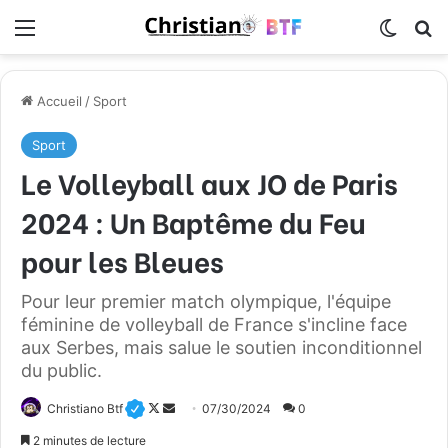
Menu
Switch
R
Accueil
/
Sport
Sport
Le Volleyball aux JO de Paris
2024 : Un Baptême du Feu
pour les Bleues
Pour leur premier match olympique, l'équipe
féminine de volleyball de France s'incline face
aux Serbes, mais salue le soutien inconditionnel
du public.
Christiano Btf
F
E
07/30/2024
0
o
n
2 minutes de lecture