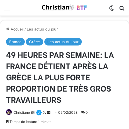
Menu
Switch
R
Accueil
/
Les actus du jour
France
Grèce
Les actus du jour
49 HEURES PAR SEMAINE: LA
FRANCE DÉTIENT APRÈS LA
GRÈCE LA PLUS FORTE
PROPORTION DE TRÈS GROS
TRAVAILLEURS
Follow
Envoyer
Christiano Btf
05/02/2023
0
on
un
Temps de lecture 1 minute
X
courriel