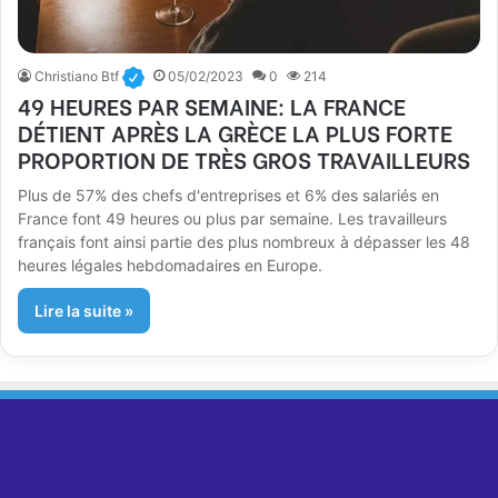
Christiano Btf
05/02/2023
0
214
49 HEURES PAR SEMAINE: LA FRANCE
DÉTIENT APRÈS LA GRÈCE LA PLUS FORTE
PROPORTION DE TRÈS GROS TRAVAILLEURS
Plus de 57% des chefs d'entreprises et 6% des salariés en
France font 49 heures ou plus par semaine. Les travailleurs
français font ainsi partie des plus nombreux à dépasser les 48
heures légales hebdomadaires en Europe.
Lire la suite »