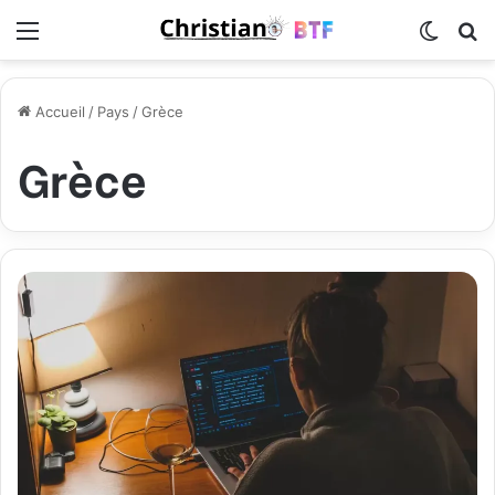
Menu
Switch
R
Accueil
/
Pays
/
Grèce
Grèce