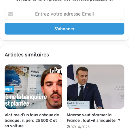
E
n
t
r
e
z
v
Articles similaires
o
t
r
e
a
d
r
e
s
s
Victime d’un faux chèque de
Macron veut réarmer la
e
banque : il perd 25 500 € et
France : faut-il s’inquiéter ?
E
sa voiture
m
07/14/2025