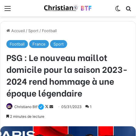
Menu
Switch
R
Accueil
/
Sport
/
Football
Football
France
Sport
PSG : Le nouveau maillot
domicile pour la saison 2023-
2024 rend hommage à une
époque légendaire
Christiano Btf
F
E
05/31/2023
1
o
n
2 minutes de lecture
l
v
l
o
o
y