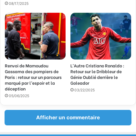
a
08/17/2025
i
l
Renvoi de Mamoudou
L’Autre Cristiano Ronaldo :
Gassama des pompiers de
Retour sur le Dribbleur de
Paris : retour sur un parcours
Génie Oublié derrière le
marqué par l’espoir et la
Goleador
déception
03/22/2025
05/06/2025
Afficher un commentaire