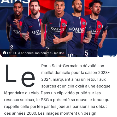
w
e
o
r
n
u
X
n
c
o
u
r
Le PSG a annoncé son nouveau maillot
r
L
e
i
Paris Saint-Germain a dévoilé son
e
maillot domicile pour la saison 2023-
l
2024, marquant ainsi un retour aux
sources et un clin d’œil à une époque
légendaire du club. Dans un clip vidéo publié sur les
réseaux sociaux, le PSG a présenté sa nouvelle tenue qui
rappelle celle portée par les joueurs parisiens au début
des années 2000. Les images montrent un design