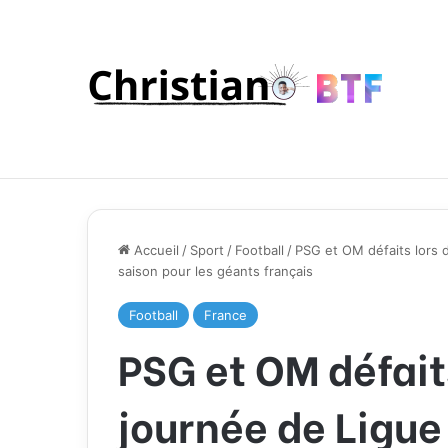
Accueil
/
Sport
/
Football
/
PSG et OM défaits lors d
saison pour les géants français
Football
France
PSG et OM défaits
journée de Ligue 