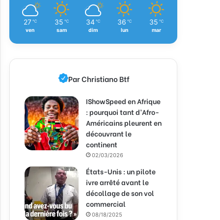
27
35
34
36
35
℃
℃
℃
℃
℃
ven
sam
dim
lun
mar
Par Christiano Btf
IShowSpeed en Afrique
: pourquoi tant d’Afro-
Américains pleurent en
découvrant le
continent
02/03/2026
États-Unis : un pilote
ivre arrêté avant le
décollage de son vol
commercial
08/18/2025