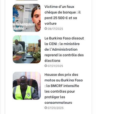
Victime d’un faux
chèque de banque : il
perd 25 500 € et sa
voiture
08/17/2025
Le Burkina Faso dissout
la CENI : le ministère
de l’Administration
reprend le contrôle des
élections
07/21/2025
Hausse des prix des
motos au Burkina Faso
: la BMCRF intensifie
les contrôles pour
protéger les
consommateurs
07/20/2025