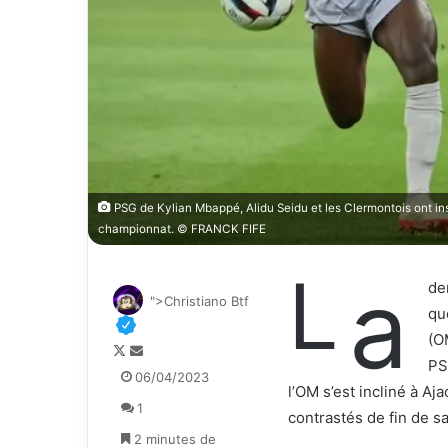
PSG de Kylian Mbappé, Alidu Seidu et les Clermontois ont inscr
championnat. © FRANCK FIFE
L
a
de
">Christiano Btf
qu
(O
F
E
PS
o
n
06/04/2023
l’OM s’est incliné à Aj
l
v
1
l
o
contrastés de fin de s
o
y
2 minutes de