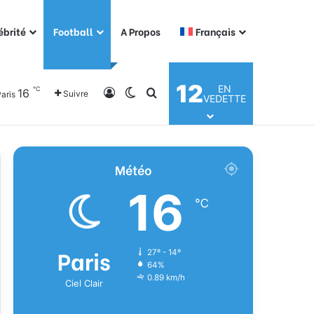
ébrité
Football
A Propos
Français
12
EN
℃
16
Connexion
Switch skin
Rechercher
Suivre
aris
VEDETTE
Météo
16
℃
Paris
27º - 14º
64%
0.89 km/h
Ciel Clair