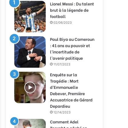
Lionel Messi : Du talent
brut à la légende de
football
02/06/2023
Paul Biya au Cameroun
: 41 ans au pouvoir et
l’incertitude de
l’avenir politique
11/07/2023
Enquête sur la
Tragédie : Mort
d’Emmanuelle
Debever, Première
Accusatrice de Gérard
Depardieu
12/14/2023
Comment Adel
Taarabt a gâché sa