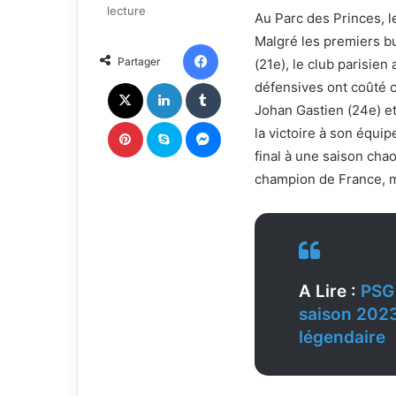
w
e
lecture
Au Parc des Princes, l
o
r
Malgré les premiers b
n
u
Facebook
Partager
(21e), le club parisie
X
n
c
X
Linkedin
Tumblr
défensives ont coûté c
o
Johan Gastien (24e) e
u
Pinterest
Skype
Messenger
la victoire à son équi
r
final à une saison cha
r
i
champion de France, 
e
l
A Lire :
PSG 
saison 202
légendaire