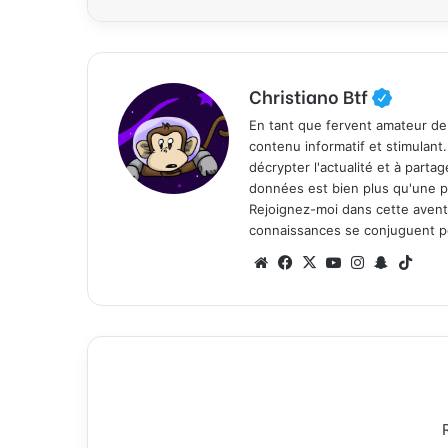
Christiano Btf
En tant que fervent amateur de
contenu informatif et stimulant
décrypter l'actualité et à part
données est bien plus qu'une p
Rejoignez-moi dans cette aventure
connaissances se conjuguent po
We
Fa
X
Yo
Ins
Sn
Tik
bsi
ce
uT
tag
ap
To
te
bo
ub
ra
ch
k
ok
e
m
at