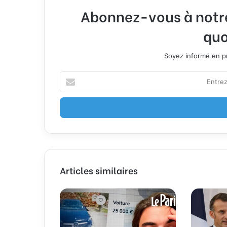
Abonnez-vous à notre 
quo
Soyez informé en pr
E
n
t
r
e
z
v
o
t
Articles similaires
r
e
a
d
r
e