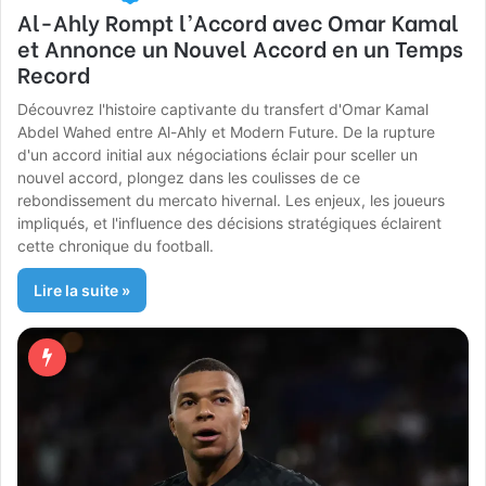
Al-Ahly Rompt l’Accord avec Omar Kamal
et Annonce un Nouvel Accord en un Temps
Record
Découvrez l'histoire captivante du transfert d'Omar Kamal
Abdel Wahed entre Al-Ahly et Modern Future. De la rupture
d'un accord initial aux négociations éclair pour sceller un
nouvel accord, plongez dans les coulisses de ce
rebondissement du mercato hivernal. Les enjeux, les joueurs
impliqués, et l'influence des décisions stratégiques éclairent
cette chronique du football.
Lire la suite »