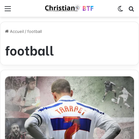
Menu
Switch
R
Accueil
/
football
football