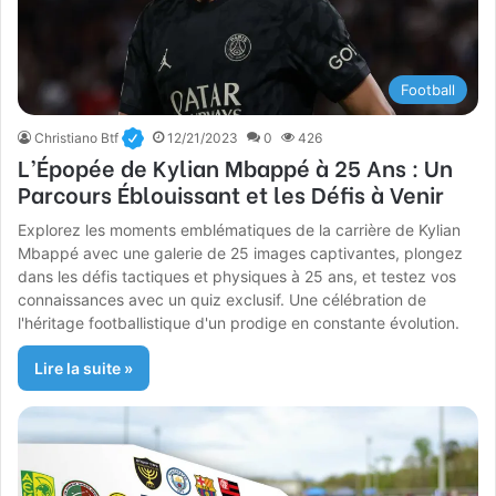
Football
Christiano Btf
12/21/2023
0
426
L’Épopée de Kylian Mbappé à 25 Ans : Un
Parcours Éblouissant et les Défis à Venir
Explorez les moments emblématiques de la carrière de Kylian
Mbappé avec une galerie de 25 images captivantes, plongez
dans les défis tactiques et physiques à 25 ans, et testez vos
connaissances avec un quiz exclusif. Une célébration de
l'héritage footballistique d'un prodige en constante évolution.
Lire la suite »