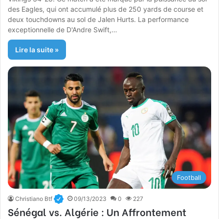
des Eagles, qui ont accumulé plus de 250 yards de course et
deux touchdowns au sol de Jalen Hurts. La performance
exceptionnelle de D'Andre Swift,…
Lire la suite »
Football
Christiano Btf
09/13/2023
0
227
Sénégal vs. Algérie : Un Affrontement