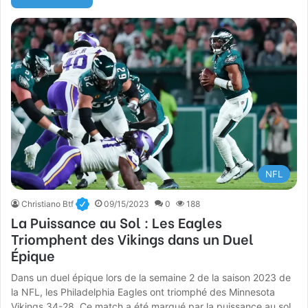
NFL
Christiano Btf
09/15/2023
0
188
La Puissance au Sol : Les Eagles
Triomphent des Vikings dans un Duel
Épique
Dans un duel épique lors de la semaine 2 de la saison 2023 de
la NFL, les Philadelphia Eagles ont triomphé des Minnesota
Vikings 34-28. Ce match a été marqué par la puissance au sol