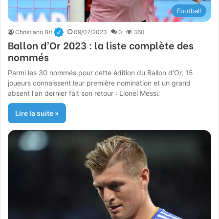
Football
Christiano Btf
09/07/2023
0
360
Ballon d’Or 2023 : la liste complète des
nommés
Parmi les 30 nommés pour cette édition du Ballon d'Or, 15
joueurs connaissent leur première nomination et un grand
absent l'an dernier fait son retour : Lionel Messi.
Lire la suite »