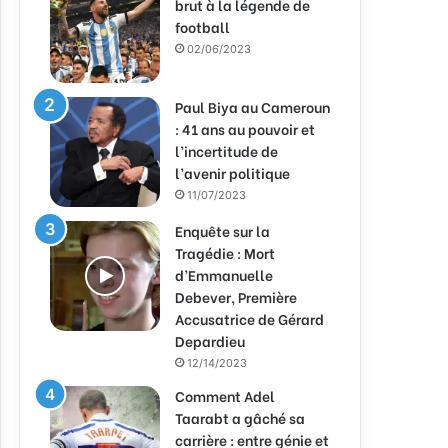
brut à la légende de
football
02/06/2023
Paul Biya au Cameroun
: 41 ans au pouvoir et
l’incertitude de
l’avenir politique
11/07/2023
Enquête sur la
Tragédie : Mort
d’Emmanuelle
Debever, Première
Accusatrice de Gérard
Depardieu
12/14/2023
Comment Adel
Taarabt a gâché sa
carrière : entre génie et