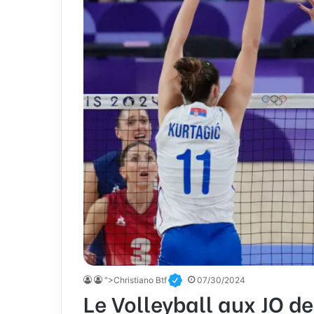
">Christiano Btf
07/30/2024
Le Volleyball aux JO d