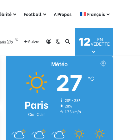
ébrité
Football
A Propos
Français
12
EN
℃
25
Connexion
Switch skin
Rechercher
Suivre
aris
VEDETTE
Météo
27
℃
Paris
28º - 23º
28%
1.73 km/h
Ciel Clair