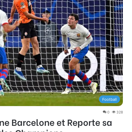
Football
0
328
ne Barcelone et Reporte sa