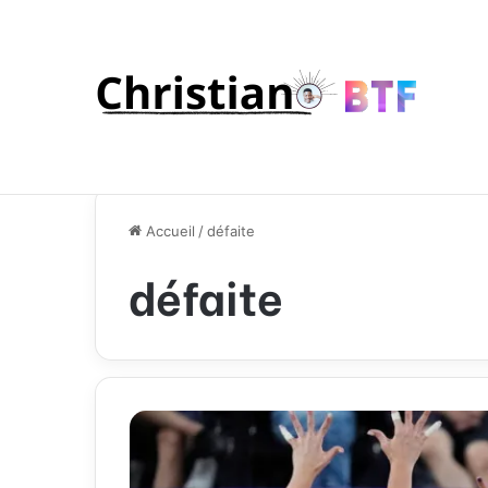
Accueil
/
défaite
défaite