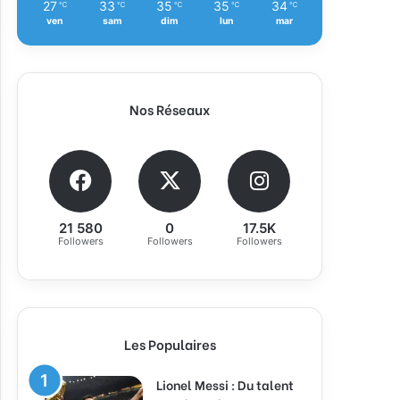
27
33
35
35
34
℃
℃
℃
℃
℃
ven
sam
dim
lun
mar
Nos Réseaux
21 580
0
17.5K
Followers
Followers
Followers
Les Populaires
Lionel Messi : Du talent