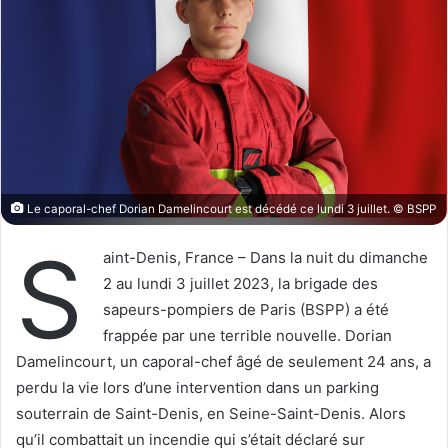
o
r
n
u
X
n
c
o
u
r
r
i
Le caporal-chef Dorian Damelincourt est décédé ce lundi 3 juillet. © BSPP
e
S
l
aint-Denis, France – Dans la nuit du dimanche
2 au lundi 3 juillet 2023, la brigade des
sapeurs-pompiers de Paris (BSPP) a été
frappée par une terrible nouvelle. Dorian
Damelincourt, un caporal-chef âgé de seulement 24 ans, a
perdu la vie lors d’une intervention dans un parking
souterrain de Saint-Denis, en Seine-Saint-Denis. Alors
qu’il combattait un incendie qui s’était déclaré sur