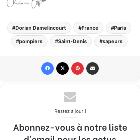
Dorian Damelincourt
France
Paris
pompiers
Saint-Denis
sapeurs
Facebook
X
Pinterest
Partager par email
Restez à jour !
Abonnez-vous à notre liste
d'email pour les actus