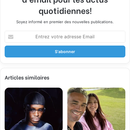
quotidiennes!
Soyez informé en premier des nouvelles publications.
E
n
t
r
e
z
v
Articles similaires
o
t
r
e
a
d
r
e
s