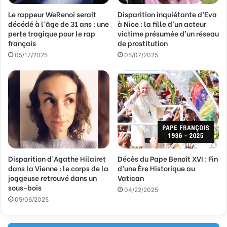
s
Le rappeur WeRenoi serait
Disparition inquiétante d’Eva
e
décédé à l’âge de 31 ans : une
à Nice : la fille d’un acteur
E
perte tragique pour le rap
victime présumée d’un réseau
m
français
de prostitution
a
05/17/2025
05/07/2025
i
l
Disparition d’Agathe Hilairet
Décès du Pape Benoît XVI : Fin
dans la Vienne : le corps de la
d’une Ère Historique au
joggeuse retrouvé dans un
Vatican
sous-bois
04/22/2025
05/06/2025