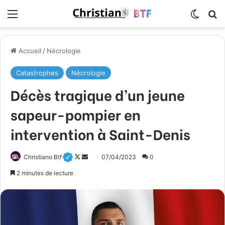
Menu
Switch
R
Accueil
/
Nécrologie
Catastrophes
Nécrologie
Décès tragique d’un jeune
sapeur-pompier en
intervention à Saint-Denis
Christiano Btf
F
E
07/04/2023
0
o
n
2 minutes de lecture
l
v
l
o
o
y
w
e