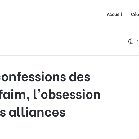
Accueil
Cél
es candidats sur la faim, l’obsession alimentaire et les alliances
P
confessions des
faim, l’obsession
s alliances