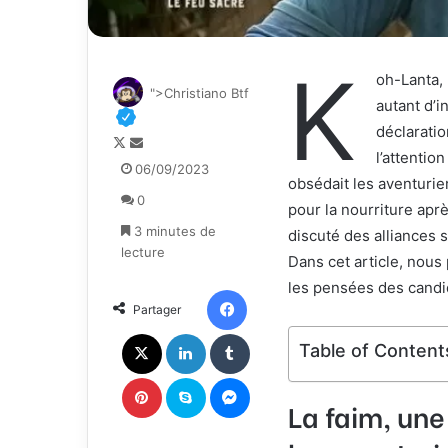
K
oh-Lanta, 
">Christiano Btf
autant d’i
déclaratio
F
E
l’attention
o
n
06/09/2023
obsédait les aventurie
l
v
0
l
o
pour la nourriture apr
o
y
3 minutes de
discuté des alliances 
w
e
lecture
Dans cet article, nous
o
r
les pensées des candid
n
u
Facebook
Partager
X
n
c
X
Linkedin
Tumblr
Table of Content
o
u
Pinterest
Skype
Messenger
r
La faim, un
r
i