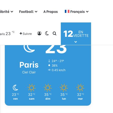
ébrité
Football
A Propos
Français
Météo
12
EN
℃
23
Connexion
Switch skin
Rechercher
Suivre
aris
VEDETTE
23
℃
Paris
24º - 21º
38%
0.45 km/h
Ciel Clair
23
32
35
35
32
℃
℃
℃
℃
℃
ven
sam
dim
lun
mar