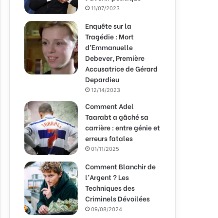
11/07/2023
Enquête sur la
Tragédie : Mort
d’Emmanuelle
Debever, Première
Accusatrice de Gérard
Depardieu
12/14/2023
Comment Adel
Taarabt a gâché sa
carrière : entre génie et
erreurs fatales
01/11/2025
Comment Blanchir de
l’Argent ? Les
Techniques des
Criminels Dévoilées
09/08/2024