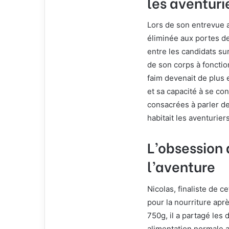
les aventuri
e
l
Lors de son entrevue a
éliminée aux portes de l
entre les candidats su
de son corps à fonctio
faim devenait de plus e
et sa capacité à se co
consacrées à parler de
habitait les aventuriers
L’obsession 
l’aventure
Nicolas, finaliste de 
pour la nourriture apr
750g, il a partagé les 
alimentation normale a