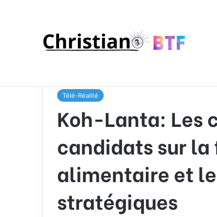
Accueil
/
Télé-Réalité
/
Koh-Lanta: Les confessions d
stratégiques
Télé-Réalité
Koh-Lanta: Les 
candidats sur la 
alimentaire et le
stratégiques