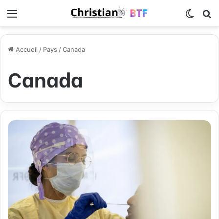
Menu
Switch
R
Accueil
/
Pays
/
Canada
Canada