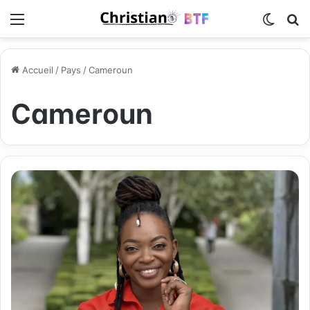
Menu
Switch
R
Accueil
/
Pays
/
Cameroun
Cameroun