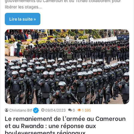
gouvernements du Cameroun et du Tchad collaborent pour
libérer les otages…
Lire la suite »
Christiano Btf
09/04/2023
0
1 595
Le remaniement de l’armée au Cameroun
et au Rwanda : une réponse aux
bouleversements régionaux