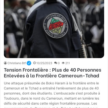
Christiano Btf
10/25/2023
0
211
Tension Frontalière : Plus de 40 Personnes
Enlevées à la Frontière Cameroun-Tchad
Une attaque présumée de Boko Haram à la frontière entre le
Cameroun et le Tchad a entraîné l'enlèvement de plus de 40
personnes, dont des étudiants. L'embuscade s'est produite à
Toubouro, dans le nord du Cameroun, mettant en lumière les
défis de sécurité dans cette région frontalière poreuse. Les