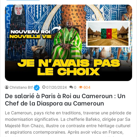
Christiano Btf
07/20/2024
0
604
De salarié à Paris à Roi au Cameroun : Un
Chef de la Diaspora au Cameroun
Le Cameroun, pays riche en traditions, traverse une période de
modernisation significative. La chefferie Bafeko, dirigée par Sa
Majesté Ron Chazo, illustre ce contraste entre héritage culturel
et aspirations contemporaines. Après avoir vécu en France,