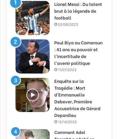
Lionel Messi : Du talent
brut à la légende de
football
02/06/2023
Paul Biya au Cameroun
: 41 ans au pouvoir et
l’incertitude de
l’avenir politique
11/07/2023
Enquête sur la
Tragédie : Mort
d’Emmanuelle
Debever, Première
Accusatrice de Gérard
Depardieu
12/14/2023
Comment Adel
Taarabt a gâché sa