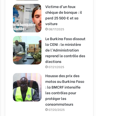
Victime d’un faux
chèque de banque : il
perd 25 500 € et sa
voiture
08/17/2025
Le Burkina Faso dissout
la CENI : le ministère
de l’Administration
reprend le contrôle des
élections
07/21/2025
Hausse des prix des
motos au Burkina Faso
: la BMCRF intensifie
les contrôles pour
protéger les
consommateurs
07/20/2025