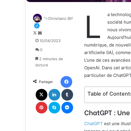
L
a technolog
">Christiano Btf
société hum
nous vivons
F
E
Aujourd’hui
o
n
10/04/2023
numérique, de nouvelle
l
v
0
l
o
artificielle (IA), comm
o
y
2 minutes de
L’une de ces avancées
w
e
lecture
OpenAI. Dans cet artic
o
r
particulier de ChatGPT
n
u
Facebook
Partager
X
n
c
X
Linkedin
Tumblr
Table of Content
o
u
Pinterest
Skype
Messenger
r
ChatGPT : Une
r
i
ChatGPT
est une illust
e