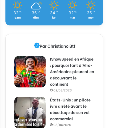
32
35
34
32
35
℃
℃
℃
℃
℃
sam
dim
lun
mar
mer
Par Christiano Btf
IShowSpeed en Afrique
: pourquoi tant d’Afro-
Américains pleurent en
découvrant le
continent
02/03/2026
États-Unis : un pilote
ivre arrêté avant le
décollage de son vol
commercial
08/18/2025