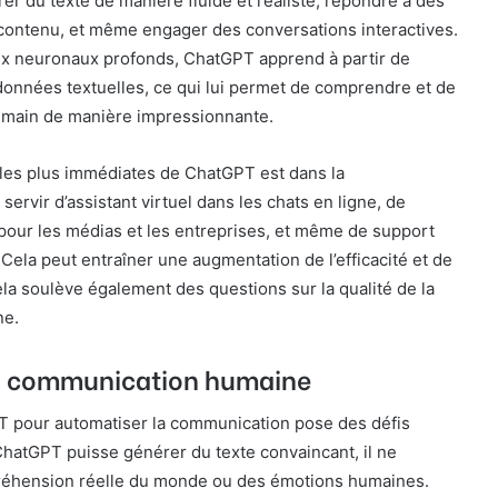
er du texte de manière fluide et réaliste, répondre à des
 contenu, et même engager des conversations interactives.
aux neuronaux profonds, ChatGPT apprend à partir de
onnées textuelles, ce qui lui permet de comprendre et de
umain de manière impressionnante.
 les plus immédiates de ChatGPT est dans la
servir d’assistant virtuel dans les chats en ligne, de
pour les médias et les entreprises, et même de support
Cela peut entraîner une augmentation de l’efficacité et de
cela soulève également des questions sur la qualité de la
ne.
la communication humaine
PT pour automatiser la communication pose des défis
ChatGPT puisse générer du texte convaincant, il ne
éhension réelle du monde ou des émotions humaines.