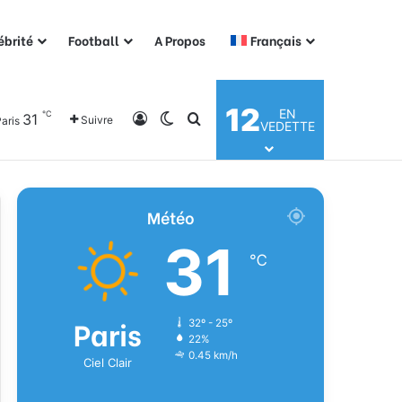
ébrité
Football
A Propos
Français
12
EN
℃
31
Connexion
Switch skin
Rechercher
Suivre
aris
VEDETTE
Météo
31
℃
Paris
32º - 25º
22%
0.45 km/h
Ciel Clair