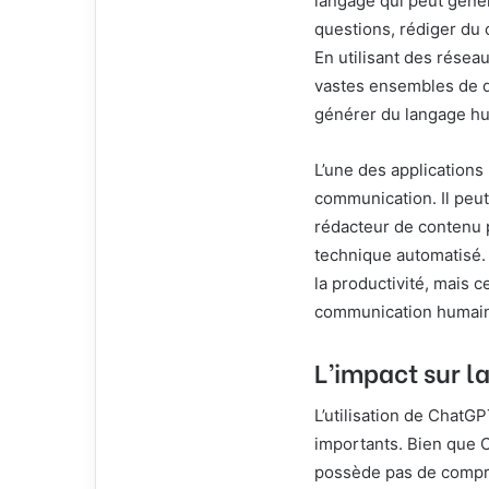
langage qui peut génér
l
questions, rédiger du
En utilisant des rése
vastes ensembles de d
générer du langage h
L’une des applications
communication. Il peut 
rédacteur de contenu 
technique automatisé. 
la productivité, mais 
communication humai
L’impact sur 
L’utilisation de ChatG
importants. Bien que 
possède pas de compr