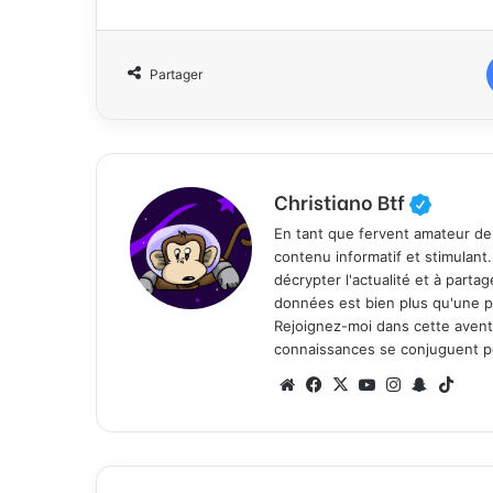
Partager
Christiano Btf
En tant que fervent amateur de
contenu informatif et stimulant
décrypter l'actualité et à part
données est bien plus qu'une p
Rejoignez-moi dans cette aventure
connaissances se conjuguent po
We
Fa
X
Yo
Ins
Sn
Tik
bsi
ce
uT
tag
ap
To
te
bo
ub
ra
ch
k
ok
e
m
at