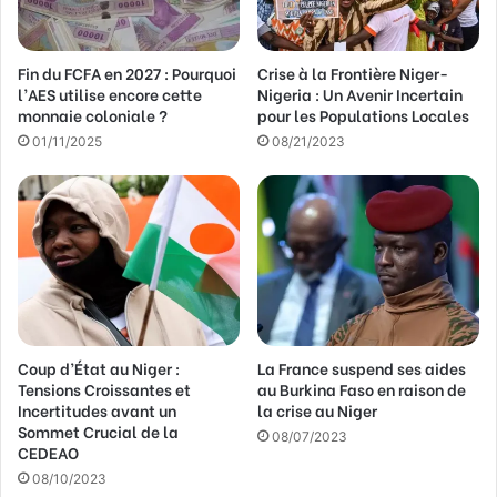
s
s
Fin du FCFA en 2027 : Pourquoi
Crise à la Frontière Niger-
e
l’AES utilise encore cette
Nigeria : Un Avenir Incertain
E
monnaie coloniale ?
pour les Populations Locales
m
a
01/11/2025
08/21/2023
i
l
Coup d’État au Niger :
La France suspend ses aides
Tensions Croissantes et
au Burkina Faso en raison de
Incertitudes avant un
la crise au Niger
Sommet Crucial de la
08/07/2023
CEDEAO
08/10/2023