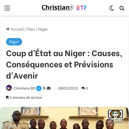
Menu
Switch
R
Accueil
/
Pays
/
Niger
Niger
Coup d’État au Niger : Causes,
Conséquences et Prévisions
d’Avenir
Christiano Btf
F
E
08/03/2023
0
o
n
2 minutes de lecture
l
v
l
o
o
y
w
e