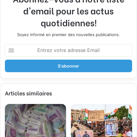
d'email pour les actus
quotidiennes!
Soyez informé en premier des nouvelles publications.
E
n
t
r
e
z
v
Articles similaires
o
t
r
e
a
d
r
e