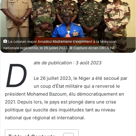
o
r
n
u
X
n
c
o
u
Le colonel-major Amadou Abdramane s'exprimant à la télévision
r
nationale nigérienne, le 26 juillet 2023. © Capture-écran ORTN.NE
r
D
i
ate de publication : 3 août 2023
e
l
Le 26 juillet 2023, le Niger a été secoué par
un coup d’État militaire qui a renversé le
président Mohamed Bazoum, élu démocratiquement en
2021. Depuis lors, le pays est plongé dans une crise
politique qui suscite des inquiétudes tant au niveau
national que régional et international.