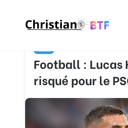
Accueil
/
Sport
/
Football
/
Football : Lucas Hernand
Football
Football : Lucas
risqué pour le P