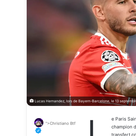
Lucas Hernandez, lors de Bayern-Barcelone, le 13 septe
L
e Paris Sai
">Christiano Btf
champion d
transfert co