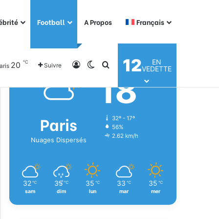
ébrité
Football
A Propos
Français
Météo
12
EN
℃
20
Connexion
Switch skin
Rechercher
Suivre
aris
VEDETTE
18
℃
Paris
32º - 17º
56%
2.62 km/h
Nuages Dispersés
32
35
35
33
35
℃
℃
℃
℃
℃
sam
dim
lun
mar
mer