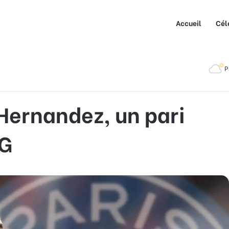
Accueil
Cél
ez, un pari risqué pour le PSG
P
 Hernandez, un pari
SG