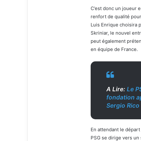
C’est donc un joueur e
renfort de qualité pou
Luis Enrique choisira
Skriniar, le nouvel en
peut également prétend
en équipe de France.
A Lire:
Le P
fondation a
Sergio Rico
En attendant le départ 
PSG se dirige vers un 