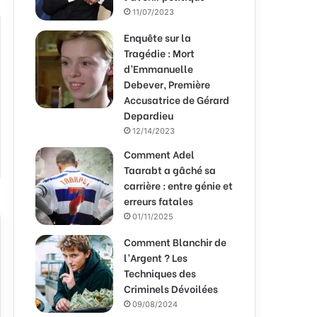
11/07/2023
Enquête sur la
Tragédie : Mort
d’Emmanuelle
Debever, Première
Accusatrice de Gérard
Depardieu
12/14/2023
Comment Adel
Taarabt a gâché sa
carrière : entre génie et
erreurs fatales
01/11/2025
Comment Blanchir de
l’Argent ? Les
Techniques des
Criminels Dévoilées
09/08/2024