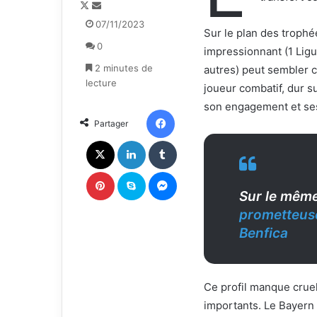
F
E
o
n
07/11/2023
Sur le plan des trophé
l
v
0
l
o
impressionnant (1 Lig
o
y
2 minutes de
autres) peut sembler 
w
e
lecture
joueur combatif, dur s
o
r
son engagement et ses
n
u
Facebook
Partager
X
n
c
X
Linkedin
Tumblr
o
u
Pinterest
Skype
Messenger
r
Sur le même
r
prometteus
i
e
Benfica
l
Ce profil manque crue
importants. Le Bayern M