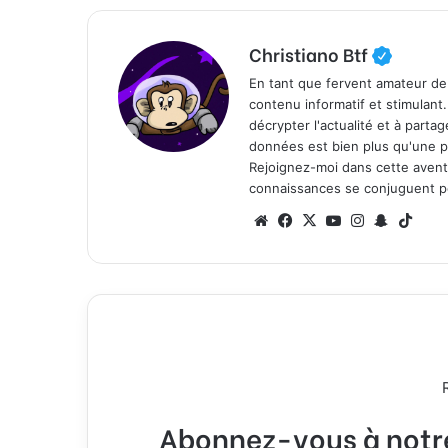
Christiano Btf
En tant que fervent amateur de
contenu informatif et stimulant
décrypter l'actualité et à part
données est bien plus qu'une p
Rejoignez-moi dans cette aventure
connaissances se conjuguent po
We
Fa
X
Yo
Ins
Sn
Tik
bsi
ce
uT
tag
ap
To
te
bo
ub
ra
ch
k
ok
e
m
at
Abonnez-vous à notre 