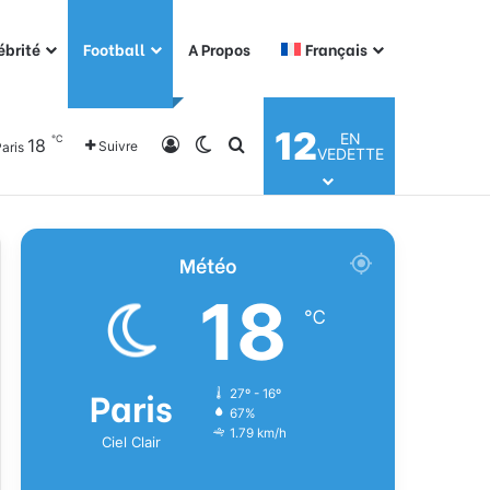
ébrité
Football
A Propos
Français
12
EN
℃
18
Connexion
Switch skin
Rechercher
Suivre
aris
VEDETTE
Météo
18
℃
Paris
27º - 16º
67%
1.79 km/h
Ciel Clair