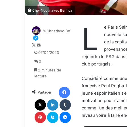
Cher Ndour avec Benfica
L
e Paris Sai
">Christiano Btf
nouvelle sa
de la capit
F
E
provenance 
o
n
07/04/2023
rejoindra le PSG dans l
l
v
0
l
o
club portugais.
o
y
2 minutes de
w
e
lecture
Considéré comme une p
o
r
française Paul Pogba. 
n
u
Facebook
Partager
jeune espoir italien s’
X
n
c
X
Linkedin
Tumblr
motivation pour s’amél
o
comme l’un des meilleu
u
Pinterest
Skype
Messenger
niveau voire à faire e
r
r