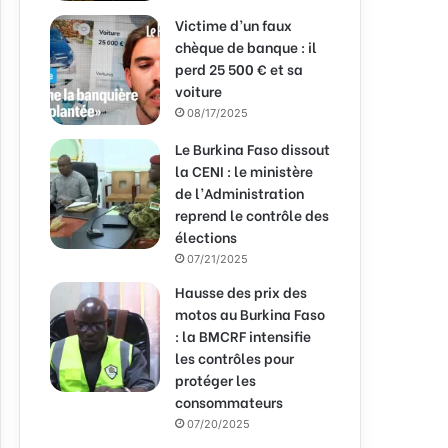
Victime d’un faux
chèque de banque : il
perd 25 500 € et sa
voiture
08/17/2025
Le Burkina Faso dissout
la CENI : le ministère
de l’Administration
reprend le contrôle des
élections
07/21/2025
Hausse des prix des
motos au Burkina Faso
: la BMCRF intensifie
les contrôles pour
protéger les
consommateurs
07/20/2025