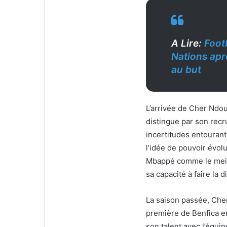
i
e
l
A Lire:
Foot
Nations aprè
au but
L’arrivée de Cher Ndou
distingue par son recr
incertitudes entourant
l’idée de pouvoir évolue
Mbappé comme le meill
sa capacité à faire la d
La saison passée, Cher
première de Benfica en
son talent avec l’équi