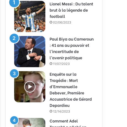
Lionel Messi : Du talent
brut à la légende de
football
02/06/2023
Paul Biya au Cameroun
: 41 ans au pouvoir et
l’incertitude de
l’avenir politique
11/07/2023
Enquête sur la
Tragédie : Mort
d’Emmanuelle
Debever, Première
Accusatrice de Gérard
Depardieu
12/14/2023
Comment Adel
Taarabt a gâché sa