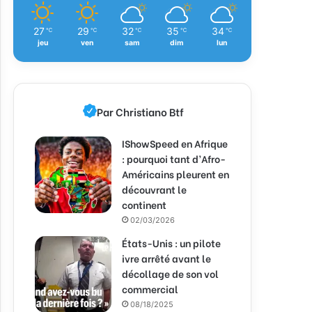
27
29
32
35
34
℃
℃
℃
℃
℃
jeu
ven
sam
dim
lun
Par Christiano Btf
IShowSpeed en Afrique
: pourquoi tant d’Afro-
Américains pleurent en
découvrant le
continent
02/03/2026
États-Unis : un pilote
ivre arrêté avant le
décollage de son vol
commercial
08/18/2025