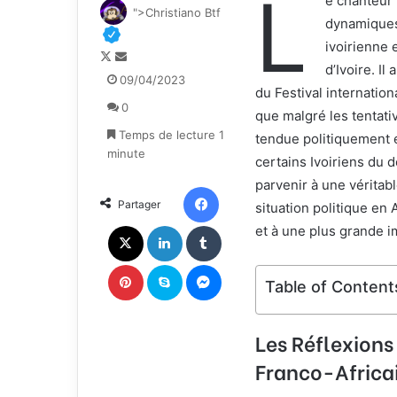
L
e chanteur
">Christiano Btf
dynamiques
ivoirienne 
F
E
d’Ivoire. I
o
n
09/04/2023
du Festival internatio
l
v
0
l
o
que malgré les tentativ
o
y
Temps de lecture 1
tendue politiquement en
w
e
minute
certains Ivoiriens du 
o
r
parvenir à une véritab
n
u
Facebook
Partager
X
n
situation politique en 
c
X
Linkedin
Tumblr
et à une plus grande i
o
u
Pinterest
Skype
Messenger
r
Table of Content
r
i
Les Réflexions
e
l
Franco-Africa