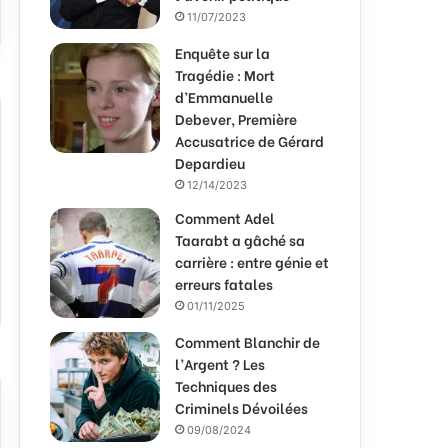
11/07/2023
Enquête sur la
Tragédie : Mort
d’Emmanuelle
Debever, Première
Accusatrice de Gérard
Depardieu
12/14/2023
Comment Adel
Taarabt a gâché sa
carrière : entre génie et
erreurs fatales
01/11/2025
Comment Blanchir de
l’Argent ? Les
Techniques des
Criminels Dévoilées
09/08/2024