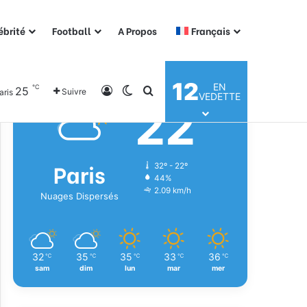
ébrité
Football
A Propos
Français
Météo
12
EN
℃
25
Connexion
Switch skin
Rechercher
Suivre
aris
VEDETTE
22
℃
Paris
32º - 22º
44%
2.09 km/h
Nuages Dispersés
32
35
35
33
36
℃
℃
℃
℃
℃
sam
dim
lun
mar
mer