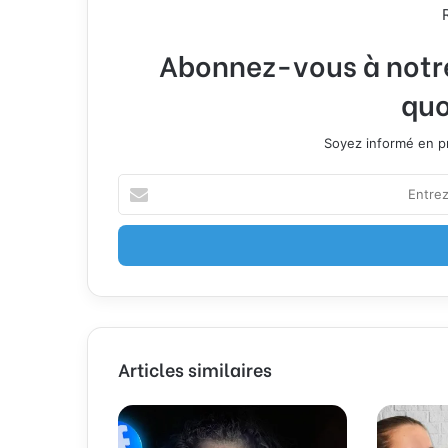
Abonnez-vous à notre 
quo
Soyez informé en pr
E
n
t
r
e
z
v
o
t
Articles similaires
r
e
a
d