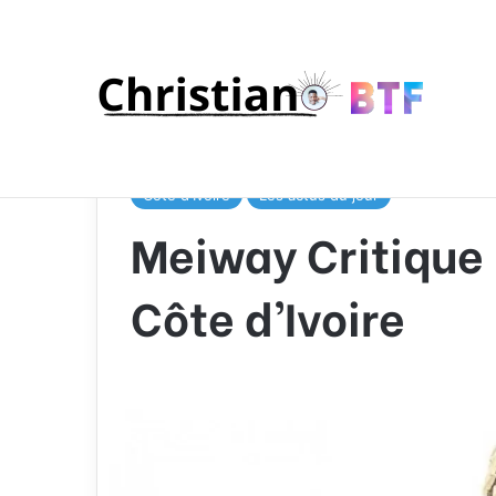
Accueil
/
Pays
/
Côte d'Ivoire
/
Meiway Critique la R
Côte d'Ivoire
Les actus du jour
Meiway Critique 
Côte d’Ivoire