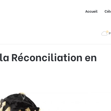
Accueil
Cél
éconciliation en Côte d’Ivoire
P
la Réconciliation en