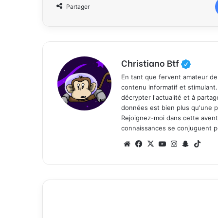
Partager
Christiano Btf
En tant que fervent amateur de
contenu informatif et stimulant
décrypter l'actualité et à part
données est bien plus qu'une p
Rejoignez-moi dans cette aventure
connaissances se conjuguent po
We
Fa
X
Yo
Ins
Sn
Tik
bsi
ce
uT
tag
ap
To
te
bo
ub
ra
ch
k
ok
e
m
at