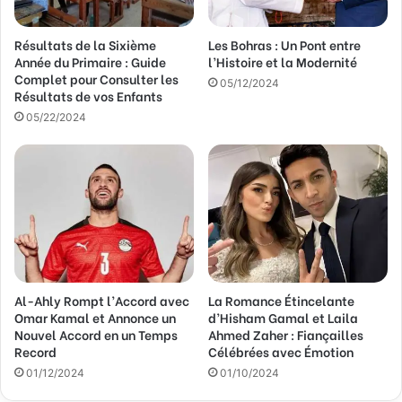
s
s
Résultats de la Sixième
Les Bohras : Un Pont entre
e
Année du Primaire : Guide
l’Histoire et la Modernité
E
Complet pour Consulter les
m
05/12/2024
Résultats de vos Enfants
a
05/22/2024
i
l
Al-Ahly Rompt l’Accord avec
La Romance Étincelante
Omar Kamal et Annonce un
d’Hisham Gamal et Laila
Nouvel Accord en un Temps
Ahmed Zaher : Fiançailles
Record
Célébrées avec Émotion
01/12/2024
01/10/2024