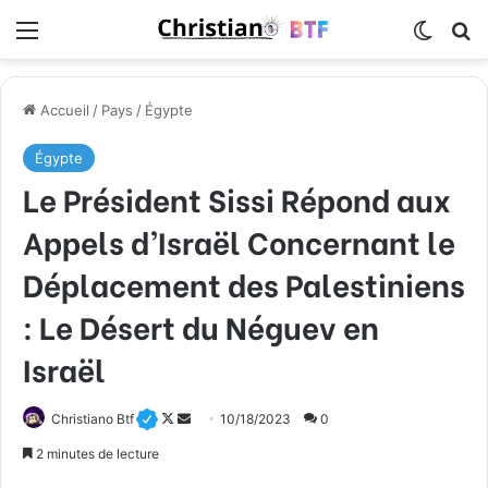
Menu
Switch
R
Accueil
/
Pays
/
Égypte
Égypte
Le Président Sissi Répond aux
Appels d’Israël Concernant le
Déplacement des Palestiniens
: Le Désert du Néguev en
Israël
Christiano Btf
F
E
10/18/2023
0
o
n
2 minutes de lecture
l
v