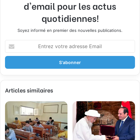
d'email pour les actus
quotidiennes!
Soyez informé en premier des nouvelles publications.
E
n
t
r
e
z
v
Articles similaires
o
t
r
e
a
d
r
e