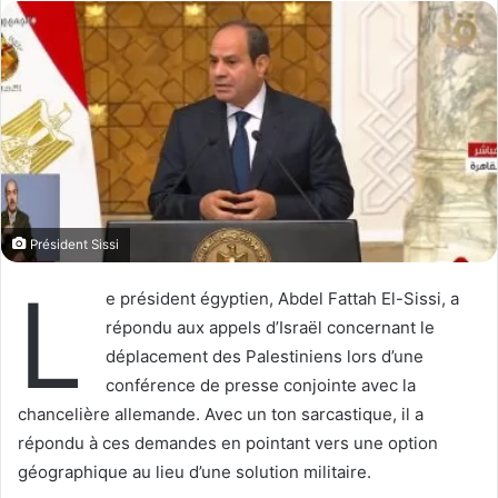
l
o
o
y
w
e
o
r
n
u
X
n
c
o
u
Président Sissi
r
r
L
e président égyptien, Abdel Fattah El-Sissi, a
i
répondu aux appels d’Israël concernant le
e
déplacement des Palestiniens lors d’une
l
conférence de presse conjointe avec la
chancelière allemande. Avec un ton sarcastique, il a
répondu à ces demandes en pointant vers une option
géographique au lieu d’une solution militaire.