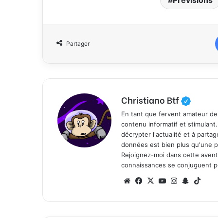
Prévisions
Partager
Christiano Btf
En tant que fervent amateur de
contenu informatif et stimulant
décrypter l'actualité et à part
données est bien plus qu'une p
Rejoignez-moi dans cette aventure
connaissances se conjuguent po
We
Fa
X
Yo
Ins
Sn
Tik
bsi
ce
uT
tag
ap
To
te
bo
ub
ra
ch
k
ok
e
m
at