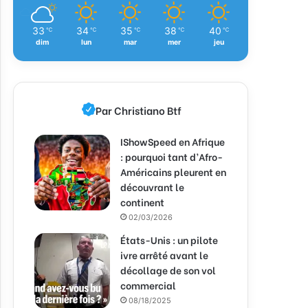
33
34
35
38
40
℃
℃
℃
℃
℃
dim
lun
mar
mer
jeu
Par Christiano Btf
IShowSpeed en Afrique
: pourquoi tant d’Afro-
Américains pleurent en
découvrant le
continent
02/03/2026
États-Unis : un pilote
ivre arrêté avant le
décollage de son vol
commercial
08/18/2025