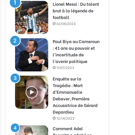
Lionel Messi : Du talent
brut à la légende de
football
02/06/2023
Paul Biya au Cameroun
: 41 ans au pouvoir et
l’incertitude de
l’avenir politique
11/07/2023
Enquête sur la
Tragédie : Mort
d’Emmanuelle
Debever, Première
Accusatrice de Gérard
Depardieu
12/14/2023
Comment Adel
Taarabt a gâché sa