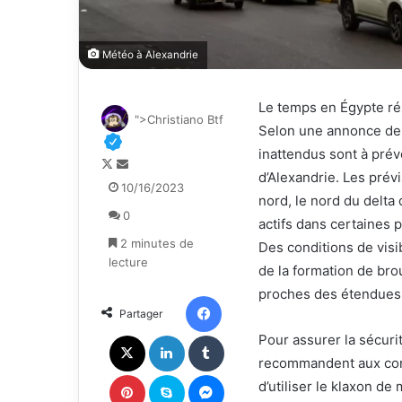
Météo à Alexandrie
Le temps en Égypte ré
">Christiano Btf
Selon une annonce de 
inattendus sont à prévo
F
E
d’Alexandrie. Les prév
o
n
10/16/2023
nord, le nord du delta 
l
v
0
l
o
actifs dans certaines 
o
y
2 minutes de
Des conditions de visi
w
e
lecture
de la formation de bro
o
r
proches des étendues 
n
u
Facebook
Partager
X
n
c
X
Linkedin
Tumblr
Pour assurer la sécuri
o
recommandent aux cond
u
Pinterest
Skype
Messenger
d’utiliser le klaxon de
r