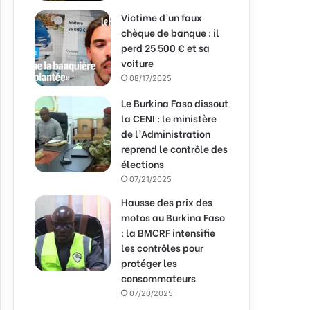
Victime d’un faux
chèque de banque : il
perd 25 500 € et sa
voiture
08/17/2025
Le Burkina Faso dissout
la CENI : le ministère
de l’Administration
reprend le contrôle des
élections
07/21/2025
Hausse des prix des
motos au Burkina Faso
: la BMCRF intensifie
les contrôles pour
protéger les
consommateurs
07/20/2025