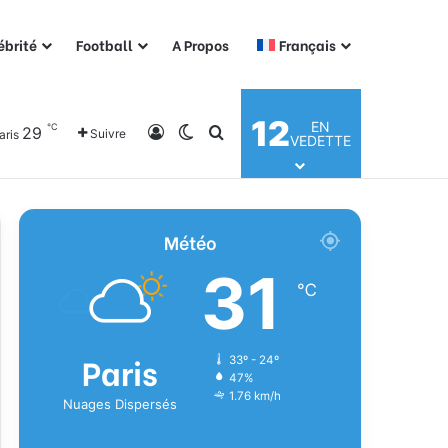
ébrité
Football
A Propos
Français
12
EN
℃
29
Connexion
Switch skin
Rechercher
Suivre
aris
VEDETTE
Météo
31
℃
Paris
33º - 24º
47%
1.76 km/h
Nuages Dispersés