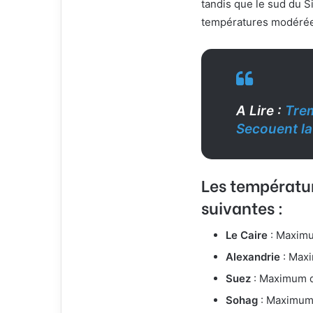
tandis que le sud du S
températures modérée
A Lire :
Trem
Secouent la
Les températur
suivantes :
Le Caire
: Maximu
Alexandrie
: Maxi
Suez
: Maximum d
Sohag
: Maximum 