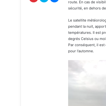
route. En cas de visibi
r
i
sécurité, en dehors de
e
l
Le satellite météorolo
pendant la nuit, appor
températures. Il est p
degrés Celsius ou moin
Par conséquent, il est 
pour l’automne.