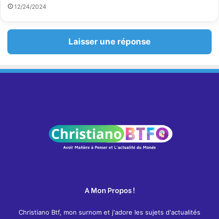
a
12/24/2024
i
l
Laisser une réponse
A Mon Propos !
Christiano Btf, mon surnom et j'adore les sujets d'actualités