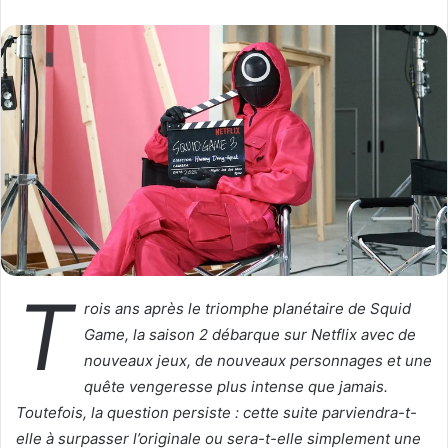
l
v
l
o
o
y
w
e
o
r
n
u
X
n
c
o
u
r
r
T
i
rois ans après le triomphe planétaire de Squid
e
Game, la saison 2 débarque sur Netflix avec de
l
nouveaux jeux, de nouveaux personnages et une
quête vengeresse plus intense que jamais.
Toutefois, la question persiste : cette suite parviendra-t-
elle à surpasser l’originale ou sera-t-elle simplement une