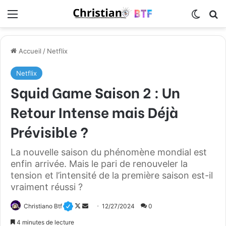
Menu
Switch
R
Accueil
/
Netflix
Netflix
Squid Game Saison 2 : Un
Retour Intense mais Déjà
Prévisible ?
La nouvelle saison du phénomène mondial est
enfin arrivée. Mais le pari de renouveler la
tension et l’intensité de la première saison est-il
vraiment réussi ?
Christiano Btf
F
E
12/27/2024
0
o
n
4 minutes de lecture