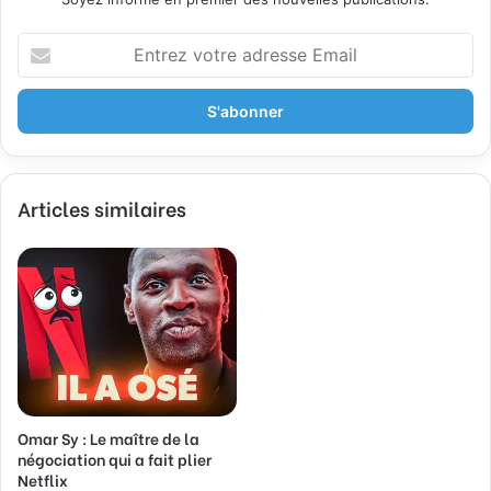
E
n
t
r
e
z
v
Articles similaires
o
t
r
e
a
d
r
e
s
s
Omar Sy : Le maître de la
e
négociation qui a fait plier
E
Netflix
m