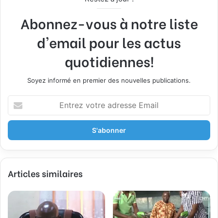
Abonnez-vous à notre liste
d'email pour les actus
quotidiennes!
Soyez informé en premier des nouvelles publications.
E
n
t
r
e
z
v
Articles similaires
o
t
r
e
a