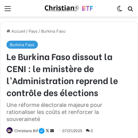
Menu
Switch
R
Accueil
/
Pays
/
Burkina Faso
Burkina Faso
Le Burkina Faso dissout la
CENI : le ministère de
l’Administration reprend le
contrôle des élections
Une réforme électorale majeure pour
rationaliser les coûts et renforcer la
souveraineté
Christiano Btf
F
E
07/21/2025
0