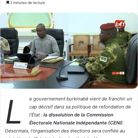
o
n
2 minutes de lecture
l
v
l
o
o
y
w
e
o
r
n
u
X
n
c
o
u
r
r
L
i
e gouvernement burkinabè vient de franchir un
e
cap décisif dans sa politique de refondation de
l
l’État :
la dissolution de la Commission
Électorale Nationale Indépendante (CENI)
.
Désormais, l’organisation des élections sera confiée au