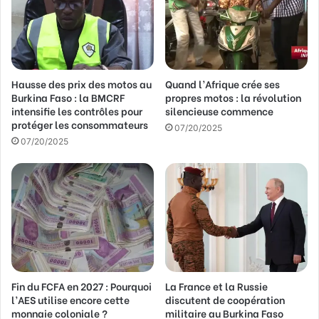
d
r
e
s
s
Hausse des prix des motos au
Quand l’Afrique crée ses
e
Burkina Faso : la BMCRF
propres motos : la révolution
E
intensifie les contrôles pour
silencieuse commence
m
protéger les consommateurs
a
07/20/2025
07/20/2025
i
l
Fin du FCFA en 2027 : Pourquoi
La France et la Russie
l’AES utilise encore cette
discutent de coopération
monnaie coloniale ?
militaire au Burkina Faso