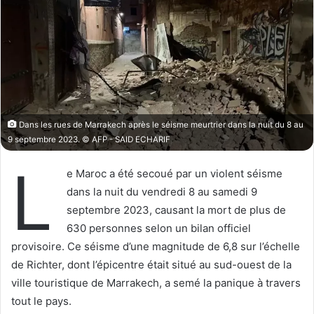
w
e
o
r
n
u
X
n
c
o
u
Dans les rues de Marrakech après le séisme meurtrier dans la nuit du 8 au
r
9 septembre 2023. © AFP - SAID ECHARIF
r
i
L
e Maroc a été secoué par un violent séisme
e
dans la nuit du vendredi 8 au samedi 9
l
septembre 2023, causant la mort de plus de
630 personnes selon un bilan officiel
provisoire. Ce séisme d’une magnitude de 6,8 sur l’échelle
de Richter, dont l’épicentre était situé au sud-ouest de la
ville touristique de Marrakech, a semé la panique à travers
tout le pays.