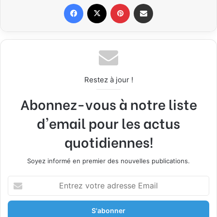
Facebook
X
Pinterest
Partager par email
Restez à jour !
Abonnez-vous à notre liste
d'email pour les actus
quotidiennes!
Soyez informé en premier des nouvelles publications.
E
n
t
r