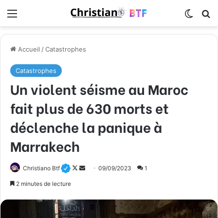
Menu
Switch
R
Accueil
/
Catastrophes
Catastrophes
Un violent séisme au Maroc
fait plus de 630 morts et
déclenche la panique à
Marrakech
Christiano Btf
F
E
09/09/2023
1
o
n
2 minutes de lecture
l
v
l
o
o
y