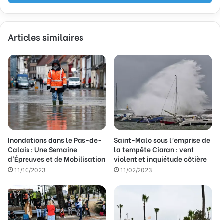
e
z
v
Articles similaires
o
t
r
e
a
d
r
e
s
s
Inondations dans le Pas-de-
Saint-Malo sous l’emprise de
e
Calais : Une Semaine
la tempête Ciaran : vent
E
d’Épreuves et de Mobilisation
violent et inquiétude côtière
m
a
11/10/2023
11/02/2023
i
l