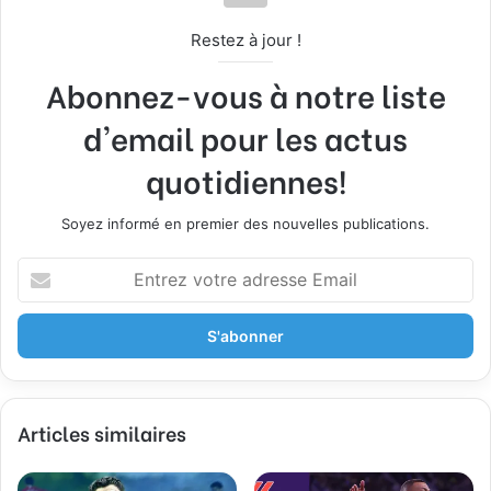
Restez à jour !
Abonnez-vous à notre liste
d'email pour les actus
quotidiennes!
Soyez informé en premier des nouvelles publications.
E
n
t
r
e
z
v
Articles similaires
o
t
r