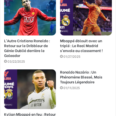
e
a
d
r
e
s
s
L’Autre Cristiano Ronaldo :
Mbappé éblouit avec un
e
Retour sur le Dribbleur de
triplé : Le Real Madrid
E
Génie Oublié derrière le
s’envole au classement !
m
Goleador
a
01/27/2025
03/22/2025
i
l
Ronaldo Nazário : Un
Phénomène Blessé, Mais
Toujours Légendaire
01/11/2025
Kylian Mbappé en feu : Retour