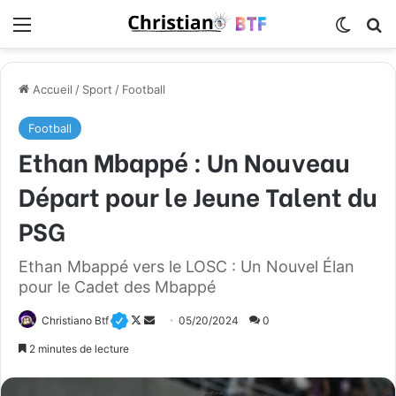
Menu
Switch
R
Accueil
/
Sport
/
Football
Football
Ethan Mbappé : Un Nouveau
Départ pour le Jeune Talent du
PSG
Ethan Mbappé vers le LOSC : Un Nouvel Élan
pour le Cadet des Mbappé
Christiano Btf
F
E
05/20/2024
0
o
n
2 minutes de lecture
l
v
l
o