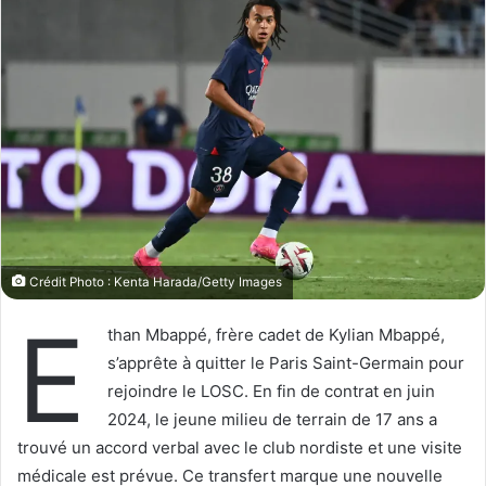
o
y
w
e
o
r
n
u
X
n
c
o
u
r
r
i
Crédit Photo : Kenta Harada/Getty Images
e
E
l
than Mbappé, frère cadet de Kylian Mbappé,
s’apprête à quitter le Paris Saint-Germain pour
rejoindre le LOSC. En fin de contrat en juin
2024, le jeune milieu de terrain de 17 ans a
trouvé un accord verbal avec le club nordiste et une visite
médicale est prévue. Ce transfert marque une nouvelle