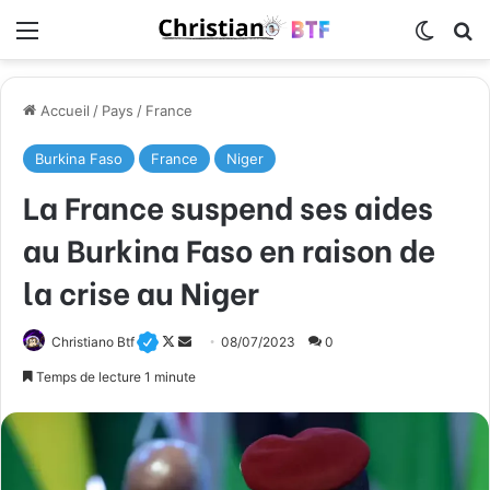
Menu
Switch
R
Accueil
/
Pays
/
France
Burkina Faso
France
Niger
La France suspend ses aides
au Burkina Faso en raison de
la crise au Niger
Christiano Btf
F
E
08/07/2023
0
o
n
Temps de lecture 1 minute
l
v
l
o
o
y
w
e