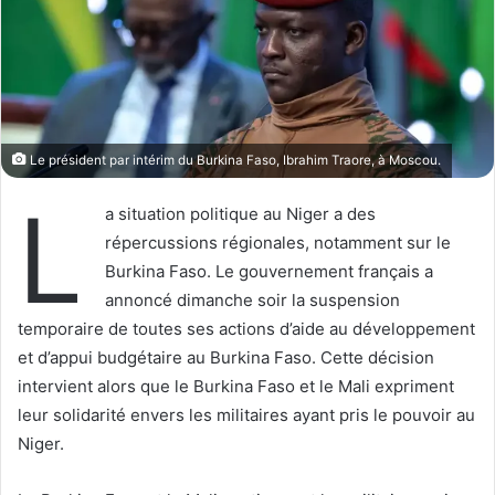
o
r
n
u
X
n
c
o
u
Le président par intérim du Burkina Faso, Ibrahim Traore, à Moscou.
r
r
L
a situation politique au Niger a des
i
répercussions régionales, notamment sur le
e
Burkina Faso. Le gouvernement français a
l
annoncé dimanche soir la suspension
temporaire de toutes ses actions d’aide au développement
et d’appui budgétaire au Burkina Faso. Cette décision
intervient alors que le Burkina Faso et le Mali expriment
leur solidarité envers les militaires ayant pris le pouvoir au
Niger.