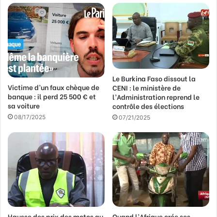
r
e
a
d
r
e
s
s
Le Burkina Faso dissout la
Victime d’un faux chèque de
e
CENI : le ministère de
banque : il perd 25 500 € et
l’Administration reprend le
E
sa voiture
contrôle des élections
m
a
08/17/2025
07/21/2025
i
l
Hausse des prix des motos au
Quand l’Afrique crée ses