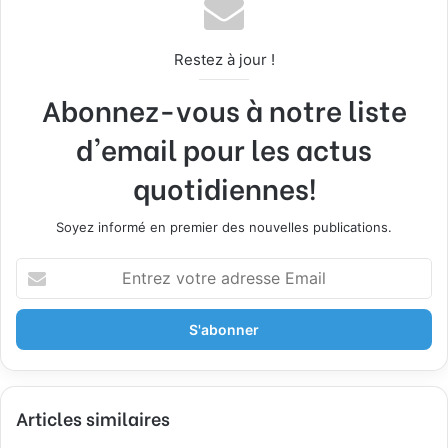
Restez à jour !
Abonnez-vous à notre liste
d'email pour les actus
quotidiennes!
Soyez informé en premier des nouvelles publications.
E
n
t
r
e
z
v
Articles similaires
o
t